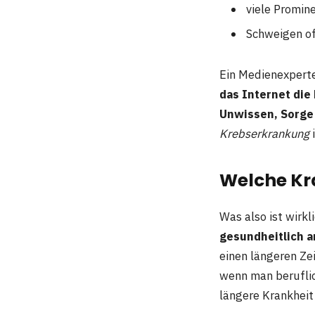
viele Promin
Schweigen of
Ein Medienexperte
das Internet di
Unwissen, Sorge
Krebserkrankung
i
Welche Kr
Was also ist wirk
gesundheitlich 
einen längeren Ze
wenn man beruflich
längere Krankhei