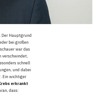
g. Der Hauptgrund
eder bei großen
uschauer war das
h verschwindet,
besonders schnell
ungen, und dabei
. Ein wichtiger
Krebs erkrankt
ran, dass: