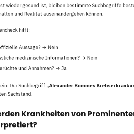
t wieder gesund ist, bleiben bestimmte Suchbegriffe beste
halten und Realität auseinandergehen können.
encheck hilft:
offizielle Aussage? → Nein
ässliche medizinische Informationen? → Nein
 Gerüchte und Annahmen? → Ja
sein: Der Suchbegriff
„Alexander Bommes Krebserkranku
ten Sachstand.
den Krankheiten von Prominenten
erpretiert?