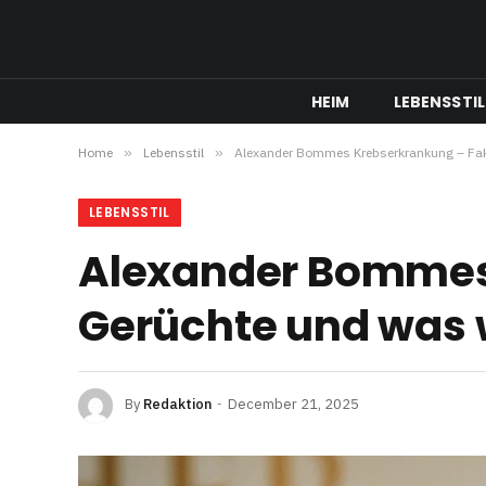
HEIM
LEBENSSTIL
Home
»
Lebensstil
»
Alexander Bommes Krebserkrankung – Fakt
LEBENSSTIL
Alexander Bommes
Gerüchte und was w
By
Redaktion
December 21, 2025