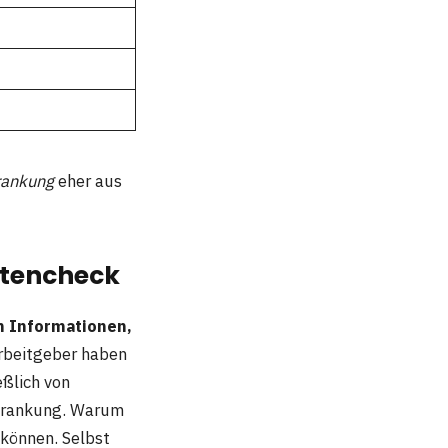
rankung
eher aus
ktencheck
en Informationen,
Arbeitgeber haben
eßlich von
rkrankung. Warum
 können. Selbst