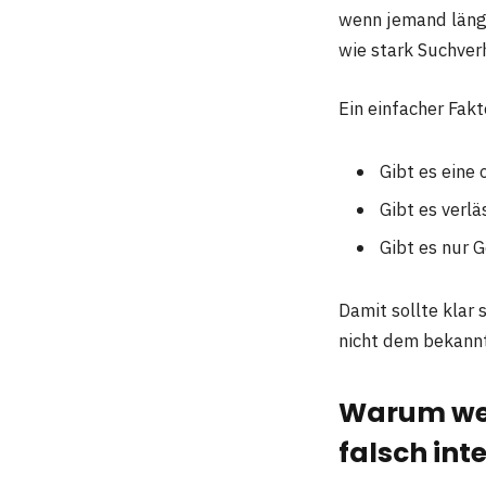
wenn jemand längs
wie stark Suchver
Ein einfacher Fakt
Gibt es eine 
Gibt es verl
Gibt es nur
Damit sollte klar 
nicht dem bekann
Warum wer
falsch int