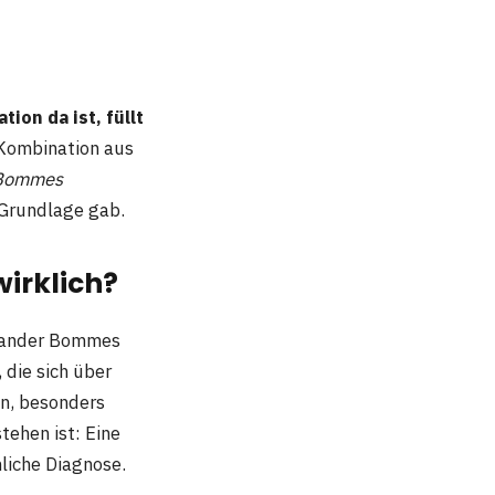
ion da ist, füllt
 Kombination aus
 Bommes
 Grundlage gab.
irklich?
lexander Bommes
 die sich über
n, besonders
tehen ist: Eine
liche Diagnose.