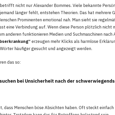
etrifft nicht nur Alexander Bommes. Viele bekannte Persön
 jemand länger fehlt, entstehen Theorien. Das hat mehrere 
 Menschen Prominenten emotional nah. Man sieht sie regelm
t eine Verbindung auf. Wenn diese Person plötzlich nicht m
Zum anderen funktionieren Medien und Suchmaschinen nach
bserkrankung“
erzeugen mehr Klicks als harmlose Erkläru
 Wörter häufiger gesucht und angezeigt werden.
ren das so:
suchen bei Unsicherheit nach der schwerwiegends
t, dass Menschen böse Absichten haben. Oft steckt einfach
hinter. Trotzdem kann das für Betroffene belastend sein.