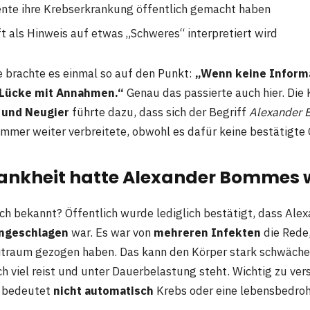
ente ihre Krebserkrankung öffentlich gemacht haben
t als Hinweis auf etwas „Schweres“ interpretiert wird
 brachte es einmal so auf den Punkt:
„Wenn keine Informat
e Lücke mit Annahmen.“
Genau das passierte auch hier. Die
 und Neugier
führte dazu, dass sich der Begriff
Alexander
mmer weiter verbreitete, obwohl es dafür keine bestätigte
ankheit hatte Alexander Bommes w
lich bekannt? Öffentlich wurde lediglich bestätigt, dass A
angeschlagen
war. Es war von
mehreren Infekten
die Rede,
itraum gezogen haben. Das kann den Körper stark schwäche
 viel reist und unter Dauerbelastung steht. Wichtig zu vers
t bedeutet
nicht automatisch
Krebs oder eine lebensbedroh