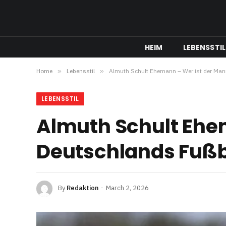
HEIM
LEBENSSTIL
Home
»
Lebensstil
»
Almuth Schult Ehemann – Wer ist der Mann
LEBENSSTIL
Almuth Schult Ehem
Deutschlands Fußb
By
Redaktion
March 2, 2026