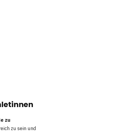
hletinnen
ie zu
reich zu sein und