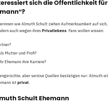
ressiert sich die Öffentlichkeit fü
emann“?
erinnen wie Almuth Schult ziehen Aufmerksamkeit auf sich,
ondern auch wegen ihres
Privatlebens
. Fans wollen wissen:
artner?
als Mutter und Profi?
ihr Ehemann ihre Karriere?
engerüchte, aber seriöse Quellen bestätigen nur: Almuth ist 
hemann ist
privat
.
lmuth Schult Ehemann