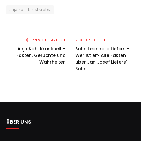
anja kohl brustkrebs
PREVIOUS ARTICLE
NEXT ARTICLE
Anja Kohl Krankheit –
Sohn Leonhard Liefers –
Fakten, Gerüchte und
Wer ist er? Alle Fakten
Wahrheiten
über Jan Josef Liefers’
Sohn
ÜBER UNS