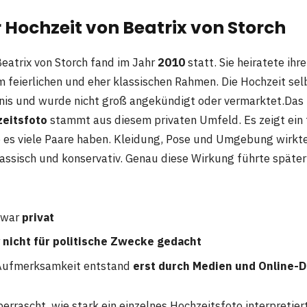
r Hochzeit von Beatrix von Storch
Beatrix von Storch fand im Jahr
2010
statt. Sie heiratete ih
m feierlichen und eher klassischen Rahmen. Die Hochzeit sel
gnis und wurde nicht groß angekündigt oder vermarktet.Da
zeitsfoto
stammt aus diesem privaten Umfeld. Es zeigt ein t
e es viele Paare haben. Kleidung, Pose und Umgebung wirk
lassisch und konservativ. Genau diese Wirkung führte später
 war
privat
r
nicht für politische Zwecke gedacht
 Aufmerksamkeit entstand
erst durch Medien und Online-
berrascht, wie stark ein einzelnes Hochzeitsfoto interpretie