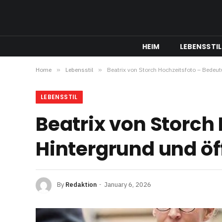
HEIM
LEBENSSTIL
Home
»
Lebensstil
»
Beatrix von Storch Hochzeitsfoto – Bedeu
LEBENSSTIL
Beatrix von Storch
Hintergrund und ö
By
Redaktion
January 6, 2026