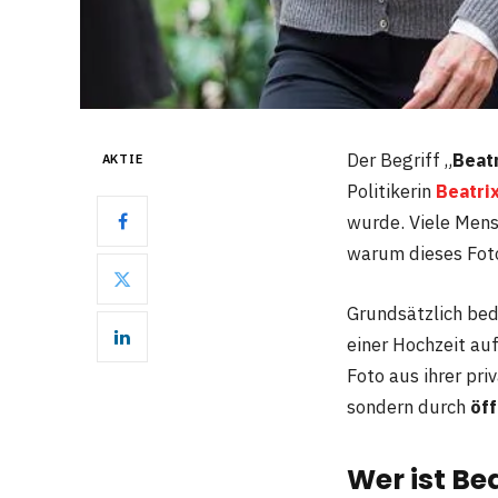
Der Begriff „
Beat
AKTIE
Politikerin
Beatri
wurde. Viele Mens
warum dieses Fot
Grundsätzlich be
einer Hochzeit au
Foto aus ihrer pr
sondern durch
öf
Wer ist Be