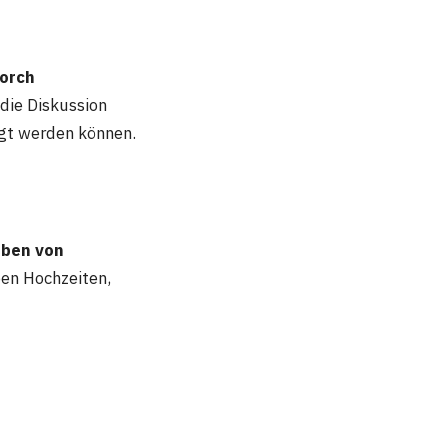
torch
 die Diskussion
ägt werden können.
eben von
iben Hochzeiten,