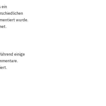
 ein
rschiedlichen
mmentiert wurde.
net.
Während einige
ommentare.
ert.