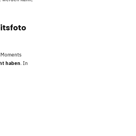
itsfoto
n Moments
ht haben
. In