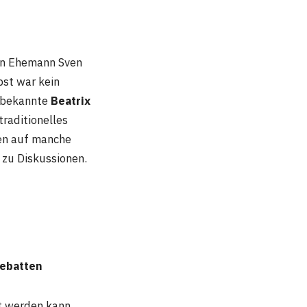
ren Ehemann Sven
bst war kein
s bekannte
Beatrix
raditionelles
ten auf manche
 zu Diskussionen.
Debatten
rt werden kann,