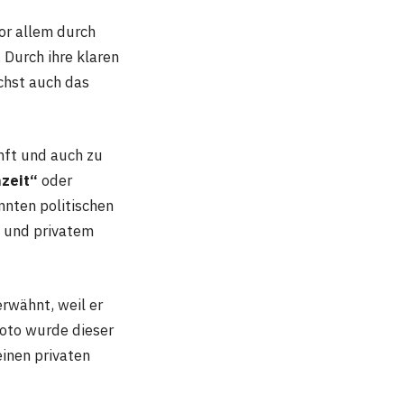
vor allem durch
Durch ihre klaren
chst auch das
nft und auch zu
hzeit“
oder
nten politischen
e und privatem
erwähnt, weil er
foto wurde dieser
einen privaten