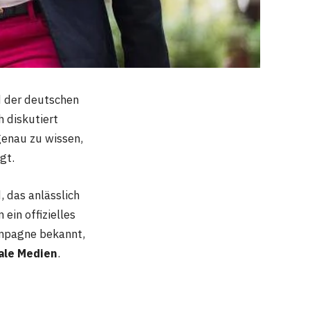
d der deutschen
h diskutiert
genau zu wissen,
gt.
, das anlässlich
ein offizielles
ampagne bekannt,
ale Medien
.