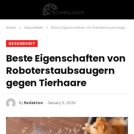
Home
»
Gesundheit
»
Beste Eigenschaften von Roboterstaubsaugern gegen Tierhaare
GESUNDHEIT
Beste Eigenschaften von
Roboterstaubsaugern
gegen Tierhaare
By
Redaktion
January 5, 2026