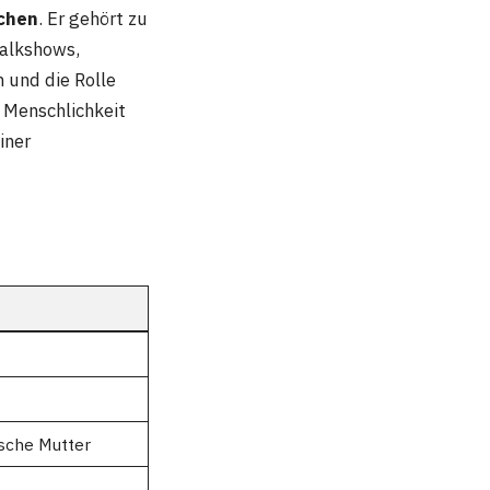
chen
. Er gehört zu
Talkshows,
n und die Rolle
h Menschlichkeit
iner
ische Mutter