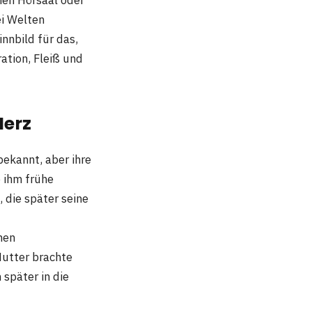
ei Welten
innbild für das,
ation, Fleiß und
Herz
 bekannt, aber ihre
e ihm frühe
 die später seine
hen
Mutter brachte
 später in die