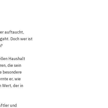
er auftaucht,
geht. Doch wer ist
n?
ellen Haushalt
en, die sein
ne besondere
rnte er, wie
 Wert, der in
ftler und