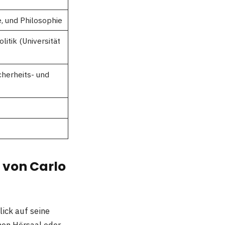
e, und Philosophie
litik (Universität
cherheits- und
e von Carlo
lick auf seine
hen Hörsaal oder