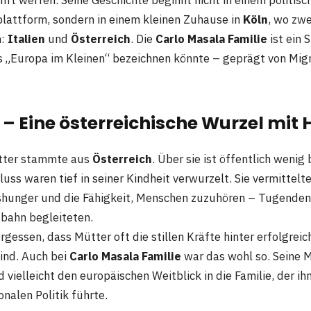
plattform, sondern in einem kleinen Zuhause in
Köln
, wo zw
n:
Italien
und
Österreich
. Die
Carlo Masala Familie
ist ein S
 „Europa im Kleinen“ bezeichnen könnte – geprägt von Migr
 – Eine österreichische Wurzel mit 
tter stammte aus
Österreich
. Über sie ist öffentlich wenig
luss waren tief in seiner Kindheit verwurzelt. Sie vermittelt
gshunger und die Fähigkeit, Menschen zuzuhören – Tugenden,
bahn begleiteten.
gessen, dass Mütter oft die stillen Kräfte hinter erfolgreic
sind. Auch bei
Carlo Masala Familie
war das wohl so. Seine 
 vielleicht den europäischen Weitblick in die Familie, der ihn
onalen Politik führte.