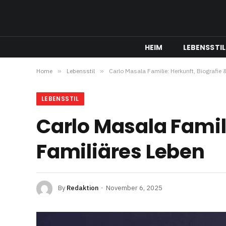
HEIM
LEBENSSTIL
Home
»
Lebensstil
»
Carlo Masala Familie: Herkunft, Biografie 
LEBENSSTIL
Carlo Masala Famili
Familiäres Leben
By
Redaktion
November 6, 2025