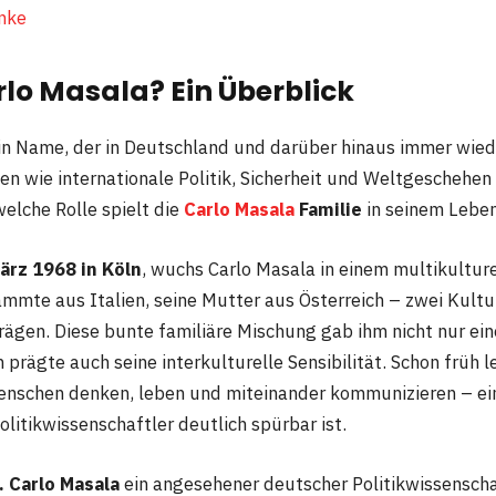
nke
rlo Masala? Ein Überblick
ein Name, der in Deutschland und darüber hinaus immer wied
 wie internationale Politik, Sicherheit und Weltgeschehen 
welche Rolle spielt die
Carlo Masala
Familie
in seinem Lebe
ärz 1968 in Köln
, wuchs Carlo Masala in einem multikultur
ammte aus Italien, seine Mutter aus Österreich – zwei Kultur
rägen. Diese bunte familiäre Mischung gab ihm nicht nur ei
 prägte auch seine interkulturelle Sensibilität. Schon früh le
enschen denken, leben und miteinander kommunizieren – ein
Politikwissenschaftler deutlich spürbar ist.
. Carlo Masala
ein angesehener deutscher Politikwissenscha