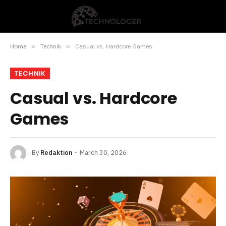
Home
»
Technik
»
Casual vs. Hardcore Games
TECHNIK
Casual vs. Hardcore
Games
By
Redaktion
March 30, 2026