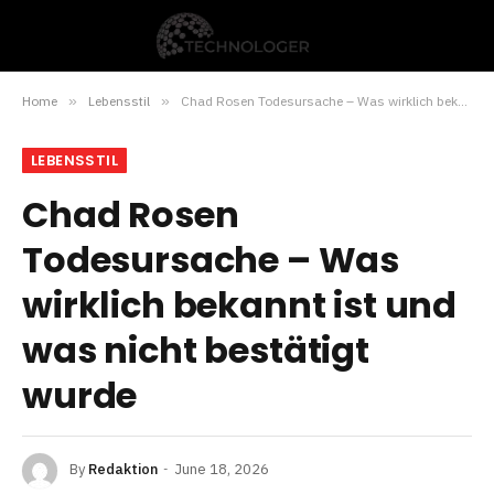
Home
»
Lebensstil
»
Chad Rosen Todesursache – Was wirklich bekannt ist und was nicht bestätigt wurde
LEBENSSTIL
Chad Rosen
Todesursache – Was
wirklich bekannt ist und
was nicht bestätigt
wurde
By
Redaktion
June 18, 2026