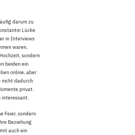
häufig darum zu
onstantin Lücke
 er in Interviews
ammen waren,
 Hochzeit, sondern
en beiden ein
eben online, aber
 nicht dadurch
Momente privat.
 interessant.
e Feier, sondern
ihre Beziehung
amit auch ein