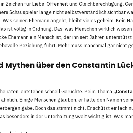
ein Zeichen für Liebe, Offenheit und Gleichberechtigung. G
ere Schauspieler lange nicht selbstverständlich sichtbar wa
. Was seinen Ehemann angeht, bleibt vieles geheim. Kein Na
as ist völlig in Ordnung. Das, was Menschen wirklich wissen
cke Ehemann ein Mensch ist, der ihn seit Jahren unterstützt
liebevolle Beziehung führt. Mehr muss manchmal gar nicht g
d Mythen über den Constantin Lüc
heiraten, entstehen schnell Gerüchte. Beim Thema
„Consta
s ähnlich. Einige Menschen glauben, er halte den Namen sei
verbergen gäbe. Doch das stimmt nicht. Er schützt einfach nu
was besonders in der Unterhaltungswelt wichtig ist. Was man