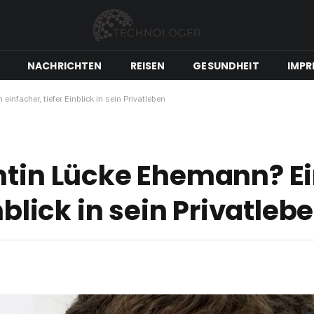
NACHRICHTEN
REISEN
GESUNDHEIT
IMPR
infacher, tiefer Einblick in sein Privatleben
ntin Lücke Ehemann? E
nblick in sein Privatleb