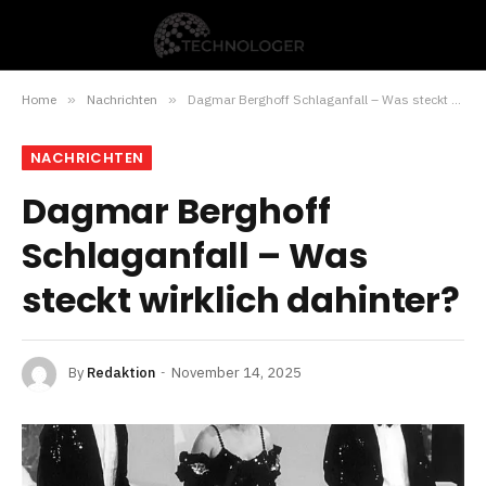
Home
»
Nachrichten
»
Dagmar Berghoff Schlaganfall – Was steckt wirklich dahinter?
NACHRICHTEN
Dagmar Berghoff
Schlaganfall – Was
steckt wirklich dahinter?
By
Redaktion
November 14, 2025