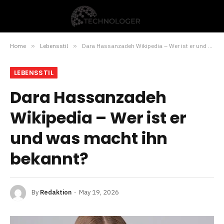
Home
»
Lebensstil
»
Dara Hassanzadeh Wikipedia – Wer ist er und was macht ihn bekannt?
LEBENSSTIL
Dara Hassanzadeh
Wikipedia – Wer ist er
und was macht ihn
bekannt?
By
Redaktion
May 19, 2026