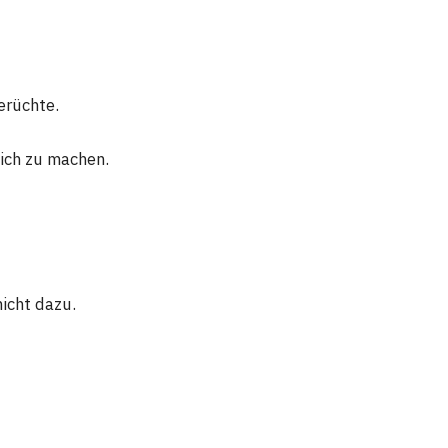
erüchte.
lich zu machen.
nicht dazu.