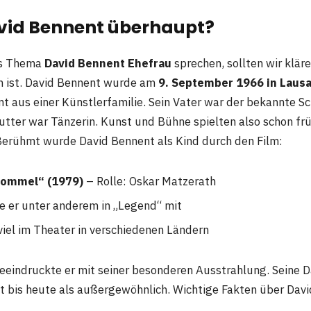
avid Bennent überhaupt?
as Thema
David Bennent Ehefrau
sprechen, sollten wir klär
h ist. David Bennent wurde am
9. September 1966 in Laus
t aus einer Künstlerfamilie. Sein Vater war der bekannte S
Mutter war Tänzerin. Kunst und Bühne spielten also schon frü
Berühmt wurde David Bennent als Kind durch den Film:
rommel“ (1979)
– Rolle: Oskar Matzerath
te er unter anderem in „Legend“ mit
viel im Theater in verschiedenen Ländern
eeindruckte er mit seiner besonderen Ausstrahlung. Seine Da
t bis heute als außergewöhnlich. Wichtige Fakten über Dav