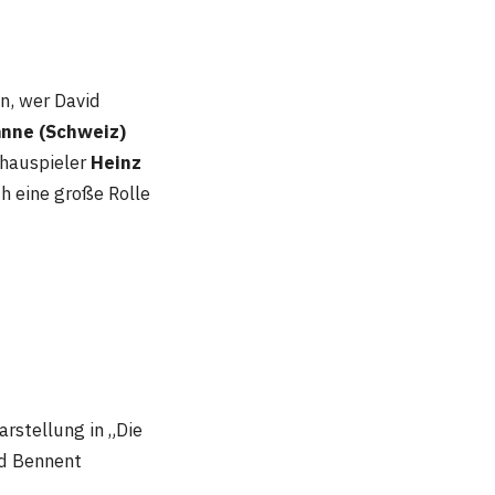
en, wer David
anne (Schweiz)
chauspieler
Heinz
h eine große Rolle
rstellung in „Die
id Bennent