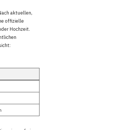
ach aktuellen,
ne offizielle
oder Hochzeit.
ntlichen
icht:
n