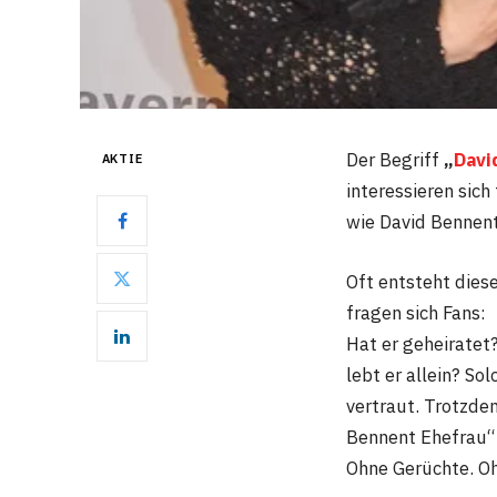
Der Begriff
„
Davi
AKTIE
interessieren sic
wie David Bennent
Oft entsteht dies
fragen sich Fans:
Hat er geheiratet?
lebt er allein? S
vertraut. Trotzde
Bennent Ehefrau“ s
Ohne Gerüchte. Oh