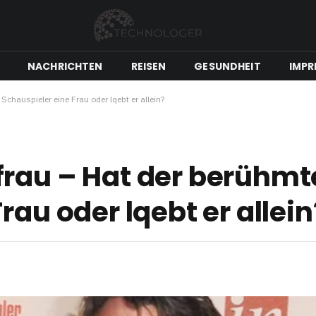
NACHRICHTEN
REISEN
GESUNDHEIT
IMPR
chauspieler eine Frau oder lqebt er allein?
frau – Hat der berühmt
rau oder lqebt er allein