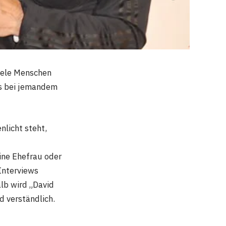
Viele Menschen
rs bei jemandem
licht steht,
eine Ehefrau oder
 Interviews
lb wird „David
d verständlich.