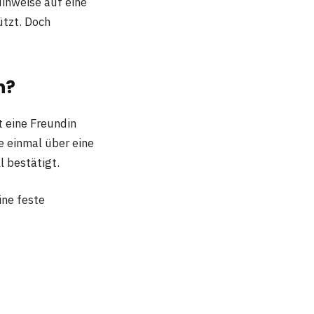
Hinweise auf eine
ützt. Doch
n?
t eine Freundin
e einmal über eine
l bestätigt.
ine feste