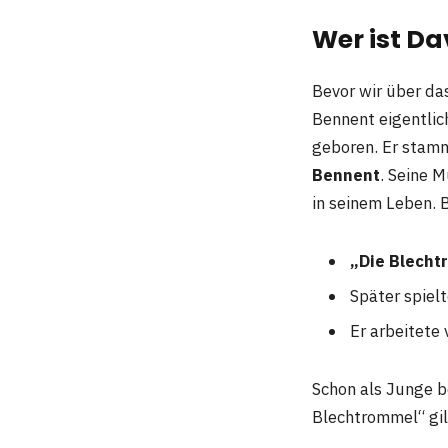
Wer ist D
Bevor wir über d
Bennent eigentlic
geboren. Er stamm
Bennent
. Seine 
in seinem Leben. 
„Die Blecht
Später spiel
Er arbeitete 
Schon als Junge b
Blechtrommel“ gil