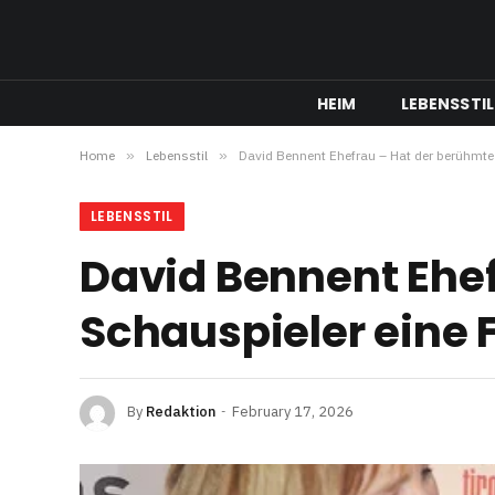
HEIM
LEBENSSTIL
Home
»
Lebensstil
»
David Bennent Ehefrau – Hat der berühmte S
LEBENSSTIL
David Bennent Ehe
Schauspieler eine F
By
Redaktion
February 17, 2026