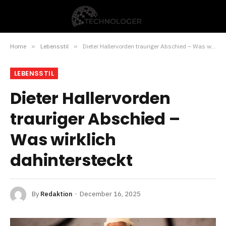
Home
»
Lebensstil
»
Dieter Hallervorden trauriger Abschied – Was wirklich dahintersteckt
LEBENSSTIL
Dieter Hallervorden
trauriger Abschied –
Was wirklich
dahintersteckt
By
Redaktion
December 16, 2025