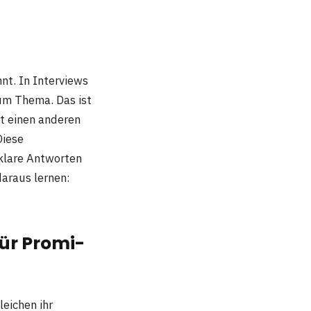
nnt. In Interviews
aum Thema. Das ist
ht einen anderen
Diese
 klare Antworten
daraus lernen:
ür Promi-
eichen ihr