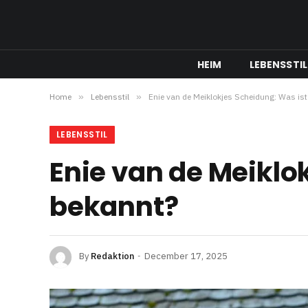
HEIM
LEBENSSTIL
Home
»
Lebensstil
»
Enie van de Meiklokjes Scheidung: Was ist
LEBENSSTIL
Enie van de Meiklo
bekannt?
By
Redaktion
December 17, 2025