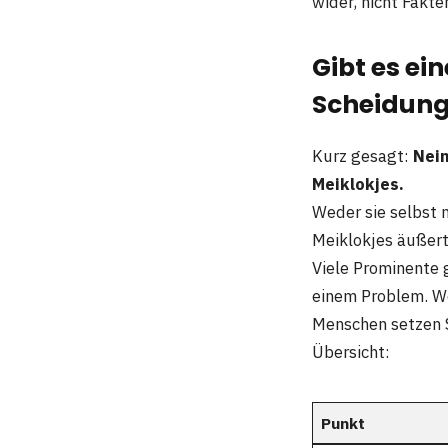
wider, nicht Fakte
Gibt es ei
Scheidun
Kurz gesagt:
Nein
Meiklokjes.
Weder sie selbst n
Meiklokjes äußert
Viele Prominente 
einem Problem. We
Menschen setzen S
Übersicht:
Punkt