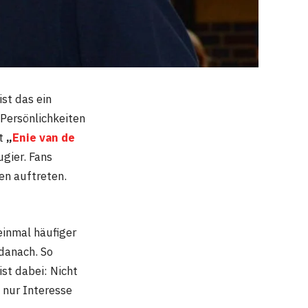
ist das ein
 Persönlichkeiten
lt
„
Enie van de
gier. Fans
en auftreten.
einmal häufiger
danach. So
ist dabei: Nicht
e nur Interesse