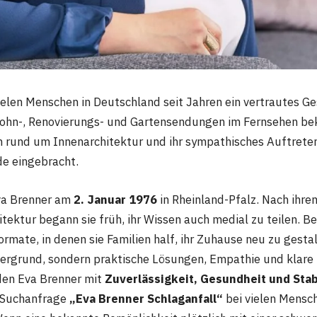
ielen Menschen in Deutschland seit Jahren ein vertrautes Ge
ohn-, Renovierungs- und Gartensendungen im Fernsehen bek
en rund um Innenarchitektur und ihr sympathisches Auftreten
e eingebracht.
va Brenner am
2. Januar 1976
in Rheinland-Pfalz. Nach ihr
itektur begann sie früh, ihr Wissen auch medial zu teilen. 
rmate, in denen sie Familien half, ihr Zuhause neu zu gesta
ergrund, sondern praktische Lösungen, Empathie und klare 
den Eva Brenner mit
Zuverlässigkeit, Gesundheit und Stabi
e Suchanfrage
„Eva Brenner Schlaganfall“
bei vielen Mensc