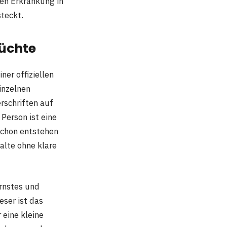
ren Erkrankung in
steckt.
rüchte
ner offiziellen
inzelnen
rschriften auf
Person ist eine
 Schon entstehen
alte ohne klare
rnstes und
eser ist das
r eine kleine