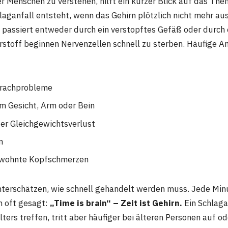
er Menschen zu verstehen, hilft ein kurzer Blick auf das Th
laganfall entsteht, wenn das Gehirn plötzlich nicht mehr au
s passiert entweder durch ein verstopftes Gefäß oder durch
rstoff beginnen Nervenzellen schnell zu sterben. Häufige A
prachprobleme
 Gesicht, Arm oder Bein
er Gleichgewichtsverlust
n
ewohnte Kopfschmerzen
terschätzen, wie schnell gehandelt werden muss. Jede Minu
n oft gesagt:
„Time is brain“ – Zeit ist Gehirn.
Ein Schlaga
ters treffen, tritt aber häufiger bei älteren Personen auf o