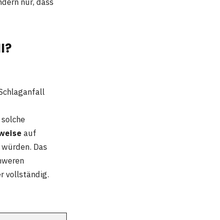
ndern nur, dass
l?
 Schlaganfall
 solche
weise
auf
n würden. Das
chweren
r vollständig.