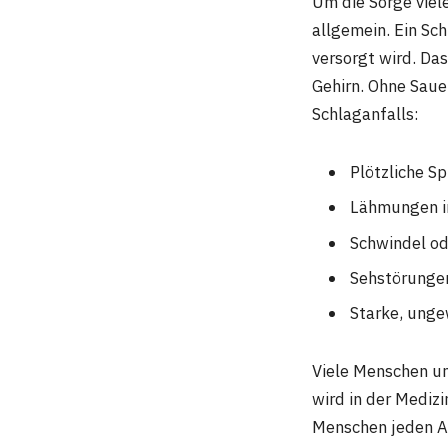
Um die Sorge viel
allgemein. Ein Sch
versorgt wird. Da
Gehirn. Ohne Saue
Schlaganfalls:
Plötzliche S
Lähmungen im
Schwindel od
Sehstörunge
Starke, ung
Viele Menschen un
wird in der Medizi
Menschen jeden Al