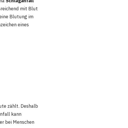
ema
Schlaganfall
sreichend mit Blut
 eine Blutung im
nzeichen eines
te zählt. Deshalb
nfall kann
der bei Menschen