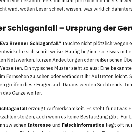
enn eine bekannte Persönlichkeit plötzlich mit einer schwe
ht wird, wollen Leser schnell wissen, was wirklich dahinter
er Schlaganfall – Ursprung der Ge
Eva Brenner Schlaganfall“
tauchte nicht plötzlich wegen ei
entwickelte sich schrittweise. Häufig beginnt so etwas mit e
alen Netzwerken, kurzen Andeutungen oder reißerischen Übe
Webseiten. Ein typisches Muster sieht so aus: Eine bekannte 
 im Fernsehen zu sehen oder verändert ihr Auftreten leicht.
en greifen diese Fragen auf. Daraus werden Suchtrends. Inh
n das Ganze weiter.
Schlaganfall
erzeugt Aufmerksamkeit. Es steht für etwas E
kzahlen steigen, auch wenn es keine Bestätigung gibt. Für L
enn zwischen
Interesse
und
Falschinformation
liegt oft nu