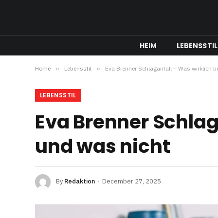
HEIM
LEBENSSTIL
Home
»
Lebensstil
»
Eva Brenner Schlaganfall – Was wirklich b
LEBENSSTIL
Eva Brenner Schlag
und was nicht
By
Redaktion
December 27, 2025