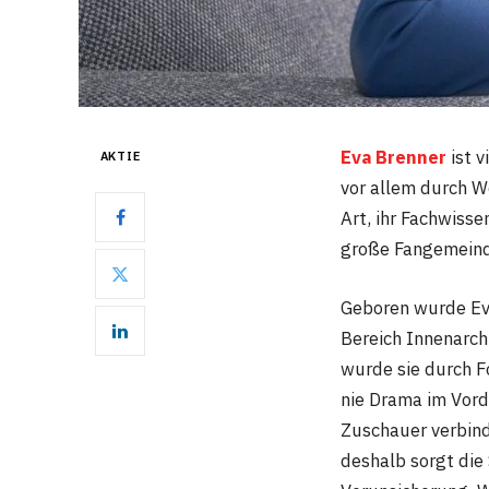
Eva Brenner
ist v
AKTIE
vor allem durch W
Art, ihr Fachwiss
große Fangemeind
Geboren wurde E
Bereich Innenarch
wurde sie durch Fo
nie Drama im Vord
Zuschauer verbin
deshalb sorgt di