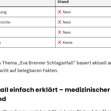
Stand
gung
Nein
richte
Nein
Nein
n
Keine
 Thema „Eva Brenner Schlaganfall“ basiert aktuell a
icht auf belegbaren Fakten.
ll einfach erklärt – medizinischer
nd