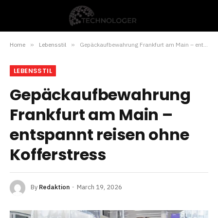
Home
»
Lebensstil
»
Gepäckaufbewahrung Frankfurt am Main – entspannt reisen ohne Kofferstress
LEBENSSTIL
Gepäckaufbewahrung
Frankfurt am Main –
entspannt reisen ohne
Kofferstress
By
Redaktion
March 19, 2026