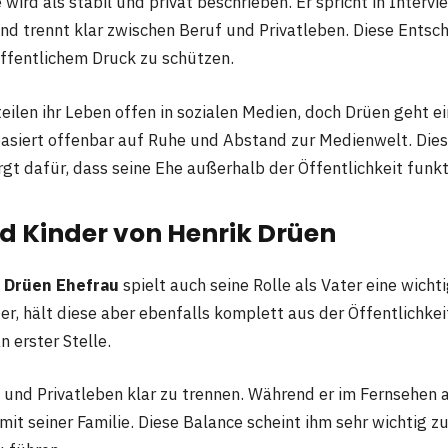
wird als stabil und privat beschrieben. Er spricht in Inter
nd trennt klar zwischen Beruf und Privatleben. Diese Entsch
öffentlichem Druck zu schützen.
teilen ihr Leben offen in sozialen Medien, doch Drüen geht 
asiert offenbar auf Ruhe und Abstand zur Medienwelt. Die
gt dafür, dass seine Ehe außerhalb der Öffentlichkeit funkti
d Kinder von Henrik Drüen
 Drüen Ehefrau
spielt auch seine Rolle als Vater eine wicht
er, hält diese aber ebenfalls komplett aus der Öffentlichkei
n erster Stelle.
 und Privatleben klar zu trennen. Während er im Fernsehen a
t mit seiner Familie. Diese Balance scheint ihm sehr wichtig zu