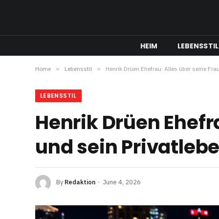
HEIM
LEBENSSTIL
Home
»
Lebensstil
»
Henrik Drüen Ehefrau: Alles über seine Frau
LEBENSSTIL
Henrik Drüen Ehefra
und sein Privatleb
By
Redaktion
June 4, 2026