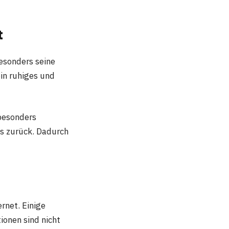
t
Besonders seine
in ruhiges und
 besonders
ils zurück. Dadurch
rnet. Einige
onen sind nicht