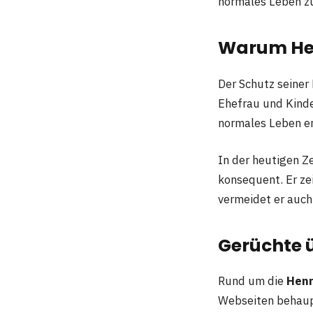
normales Leben zu
Warum Hen
Der Schutz seiner
Ehefrau und Kinde
normales Leben e
In der heutigen Ze
konsequent. Er zei
vermeidet er auch
Gerüchte 
Rund um die
Henr
Webseiten behaupt