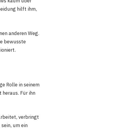
views kaum über
eidung hilft ihm,
einen anderen Weg.
se bewusste
oniert.
ige Rolle in seinem
t heraus. Für ihn
rbeitet, verbringt
 sein, um ein