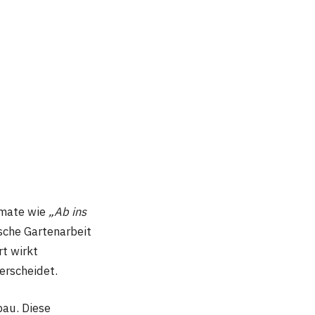
rmate wie
„Ab ins
sche Gartenarbeit
rt wirkt
erscheidet.
bau. Diese