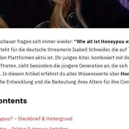
schauer fragen sich immer wieder:
“Wie alt ist Honeypuu e
ht für die deutsche Streamerin Isabell Schneider, die auf
en Plattformen aktiv ist. Ihr junges Alter, kombiniert mit i
reten, zieht besonders die jüngere Generation an, die sich 
n. In diesem Artikel erfährst du alles Wissenswerte über
Hon
iche Entwicklung und die Bedeutung ihres Alters für ihre Co
ontents
ypuu? – Steckbrief & Hintergrund
ter – Fakten & genaue Angaben