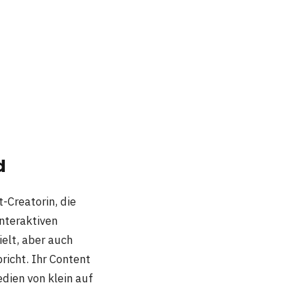
d
-Creatorin, die
interaktiven
elt, aber auch
richt. Ihr Content
edien von klein auf