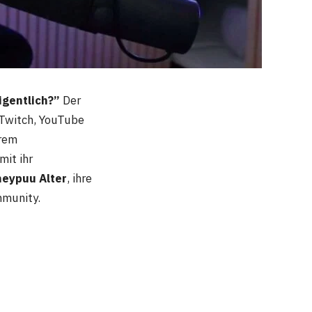
igentlich?”
Der
 Twitch, YouTube
hrem
mit ihr
eypuu Alter
, ihre
mmunity.