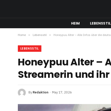
HEIM
LEBENSSTIL
Home
»
Lebensstil
»
Honeypuu Alter – Alle Infos über die deut
LEBENSSTIL
Honeypuu Alter – A
Streamerin und ihr
By
Redaktion
May 17, 2026