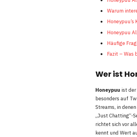
Warum intere
Honeypuu’s K
Honeypuu Alt
Häufige Frag
Fazit – Was 
Wer ist Ho
Honeypuu
ist der
besonders auf Twit
Streams, in denen
„Just Chatting“-Se
richtet sich vor a
kennt und Wert au