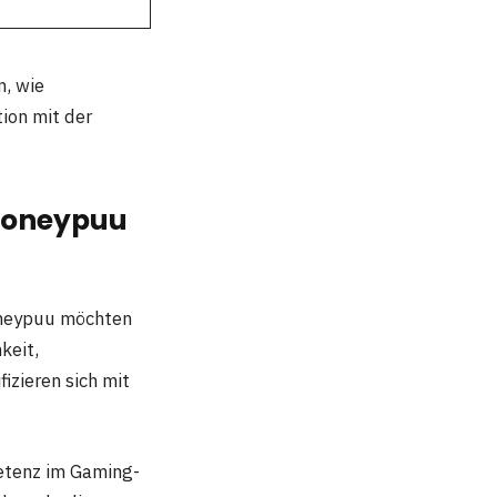
n, wie
ion mit der
 Honeypuu
Honeypuu möchten
keit,
izieren sich mit
etenz im Gaming-