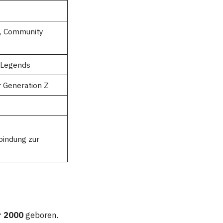
g, Community
f Legends
r Generation Z
bindung zur
r 2000
geboren.