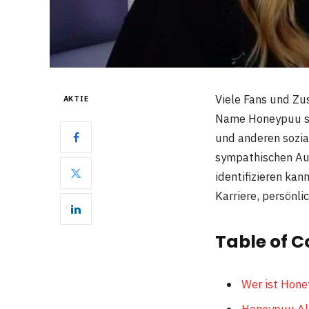
Viele Fans und Zu
AKTIE
Name Honeypuu ste
und anderen sozial
sympathischen Auft
identifizieren kan
Karriere, persönl
Table of C
Wer ist Hone
Honeypuu Al