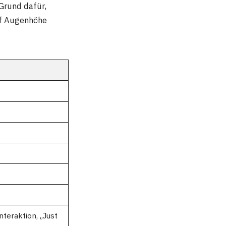
 Grund dafür,
auf Augenhöhe
teraktion, „Just