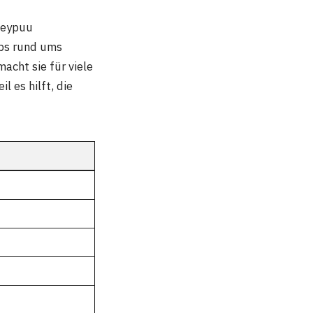
oneypuu
pps rund ums
cht sie für viele
eil es hilft, die