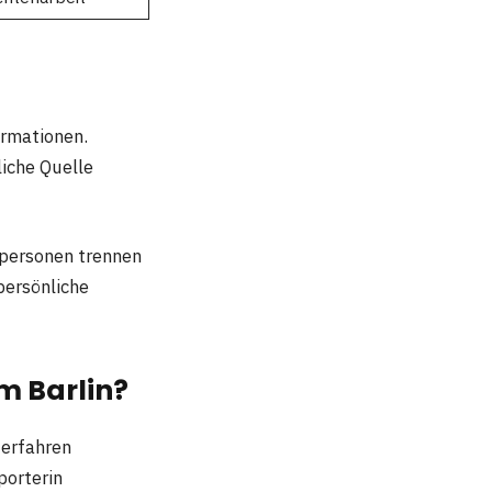
ormationen.
liche Quelle
npersonen trennen
persönliche
m Barlin?
 erfahren
porterin