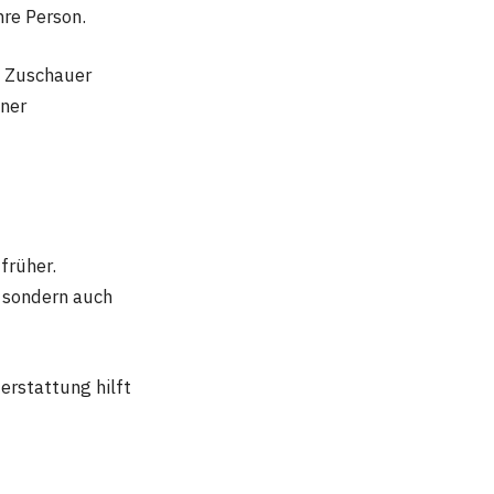
hre Person.
t. Zuschauer
iner
früher.
, sondern auch
erstattung hilft