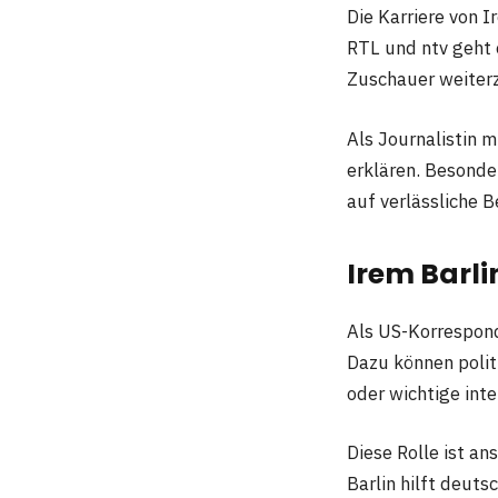
Die Karriere von 
RTL und ntv geht e
Zuschauer weiter
Als Journalistin 
erklären. Besonde
auf verlässliche B
Irem Barli
Als US-Korrespond
Dazu können polit
oder wichtige int
Diese Rolle ist an
Barlin hilft deut