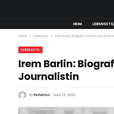
HEIM
LEBENSSTIL
Home
»
Lebensstil
»
Irem Barlin: Biografie, Karriere und Arbeit 
LEBENSSTIL
Irem Barlin: Biograf
Journalistin
By
Redaktion
June 13, 2026