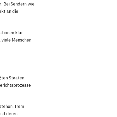
n. Bei Sendern wie
ekt an die
ationen klar
l viele Menschen
gten Staaten.
Gerichtsprozesse
 stehen. Irem
und deren