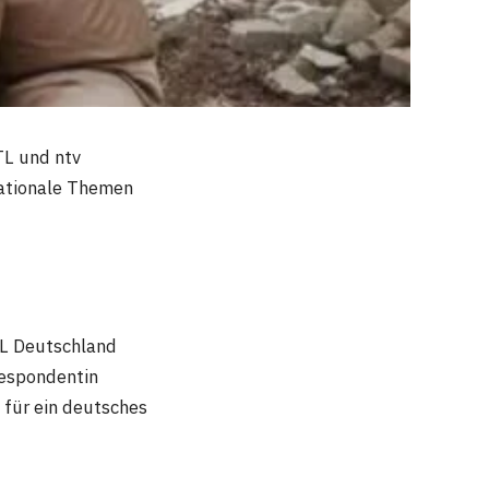
RTL und ntv
nationale Themen
RTL Deutschland
rrespondentin
e für ein deutsches