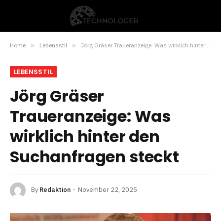
Home
»
Lebensstil
»
Jörg Gräser Traueranzeige: Was wirklich hinter den Suchanfragen steckt
LEBENSSTIL
Jörg Gräser
Traueranzeige: Was
wirklich hinter den
Suchanfragen steckt
By
Redaktion
November 22, 2025