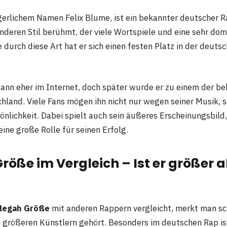
gerlichem Namen Felix Blume, ist ein bekannter deutscher R
nderen Stil berühmt, der viele Wortspiele und eine sehr dom
 durch diese Art hat er sich einen festen Platz in der deut
gann eher im Internet, doch später wurde er zu einem der b
chland. Viele Fans mögen ihn nicht nur wegen seiner Musik, 
nlichkeit. Dabei spielt auch sein äußeres Erscheinungsbild,
 eine große Rolle für seinen Erfolg.
röße im Vergleich – Ist er größer 
legah Größe
mit anderen Rappern vergleicht, merkt man sch
n größeren Künstlern gehört. Besonders im deutschen Rap ist