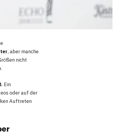
le
ter
, aber manche
 Größen nicht
.
ß
. Ein
deos oder auf der
rken Auftreten
per