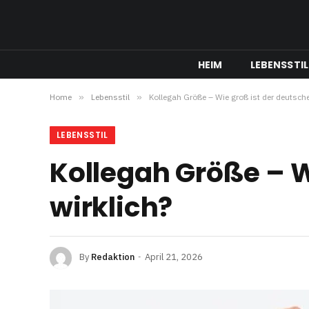
HEIM
LEBENSSTIL
Home
»
Lebensstil
»
Kollegah Größe – Wie groß ist der deutsche
LEBENSSTIL
Kollegah Größe – W
wirklich?
By
Redaktion
April 21, 2026