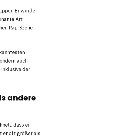
apper. Er wurde
inante Art
schen Rap-Szene
ekanntesten
sondern auch
 inklusive der
als andere
nell, dass er
 er oft größer als