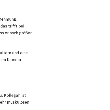
hrnehmung.
as trifft bei
ss er noch größer
hultern und eine
mmen Kamera-
u. Kollegah ist
 sehr muskulösen