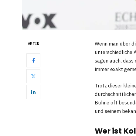
Wenn man über d
AKTIE
unterschiedliche 
sagen auch, dass e
immer exakt gemes
Trotz dieser klein
durchschnittlicher
Bühne oft besonde
und seinem bekann
Wer ist K