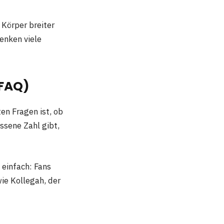
 Körper breiter
enken viele
(FAQ)
ten Fragen ist, ob
essene Zahl gibt,
 einfach: Fans
wie Kollegah, der