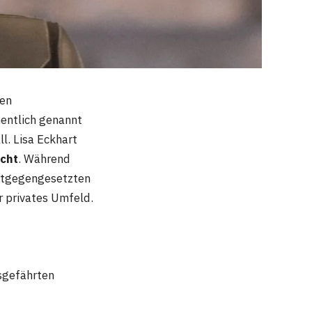
ten
mentlich genannt
ll. Lisa Eckhart
icht
. Während
entgegengesetzten
r privates Umfeld.
sgefährten