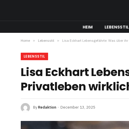
HEIM
LEBENSSTIL
Home
»
Lebensstil
»
Lisa Eckhart Lebensgefährte: Was über ihr 
LEBENSSTIL
Lisa Eckhart Leben
Privatleben wirklic
By
Redaktion
December 13, 2025