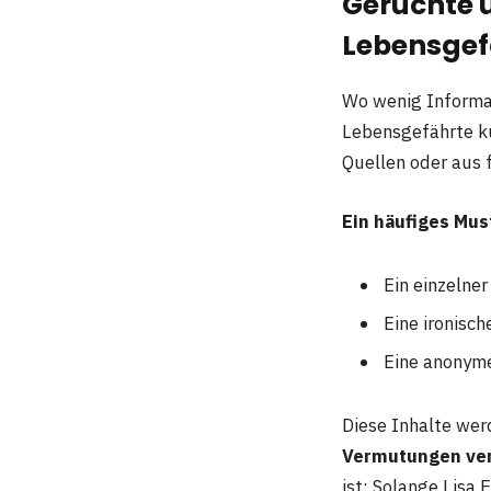
Gerüchte 
Lebensgef
Wo wenig Informat
Lebensgefährte ku
Quellen oder aus f
Ein häufiges Must
Ein einzelne
Eine ironisc
Eine anonym
Diese Inhalte wer
Vermutungen ver
ist: Solange Lisa 