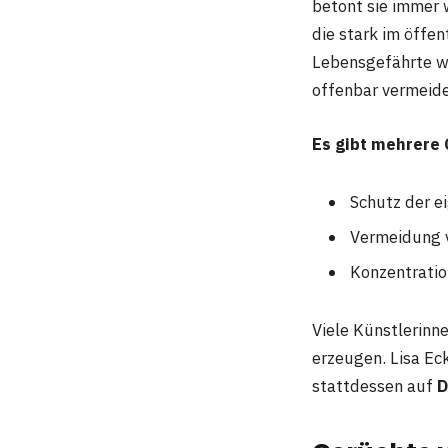
betont sie immer 
die stark im öffen
Lebensgefährte w
offenbar vermeid
Es gibt mehrere
Schutz der e
Vermeidung v
Konzentration
Viele Künstlerinn
erzeugen. Lisa Ec
stattdessen auf
D