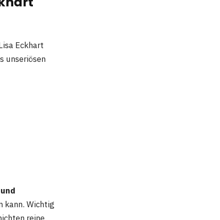
khart
Lisa Eckhart
s unseriösen
 und
n kann. Wichtig
hichten reine