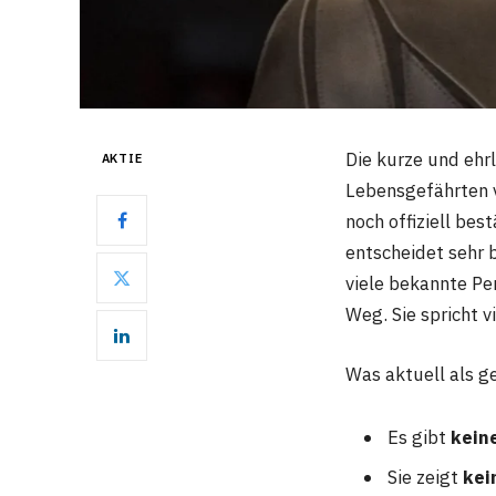
Die kurze und ehrl
AKTIE
Lebensgefährten
noch offiziell best
entscheidet sehr
viele bekannte Pe
Weg. Sie spricht 
Was aktuell als ge
Es gibt
kein
Sie zeigt
kei