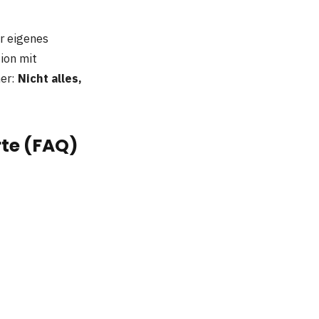
r eigenes
ion mit
her:
Nicht alles,
rte (FAQ)