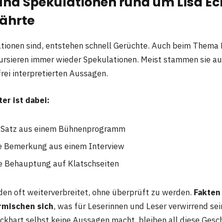
und Spekulationen rund um Lisa Ec
ährte
ionen sind, entstehen schnell Gerüchte. Auch beim Thema 
rsieren immer wieder Spekulationen. Meist stammen sie au
rei interpretierten Aussagen.
er ist dabei:
r Satz aus einem Bühnenprogramm
he Bemerkung aus einem Interview
e Behauptung auf Klatschseiten
den oft weiterverbreitet, ohne überprüft zu werden.
Fakten
mischen sich
, was für Leserinnen und Leser verwirrend sei
Eckhart selbst keine Aussagen macht, bleiben all diese Gesc