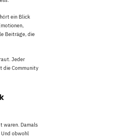
ess.
ört ein Blick
 Emotionen,
e Beiträge, die
raut. Jeder
ibt die Community
k
ht waren. Damals
. Und obwohl