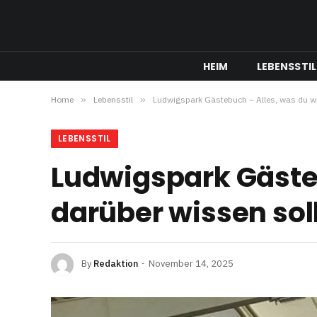
HEIM
LEBENSSTIL
Home
»
Lebensstil
»
Ludwigspark Gästebuch – Alles, was du wir
LEBENSSTIL
Ludwigspark Gästeb
darüber wissen sol
By
Redaktion
November 14, 2025