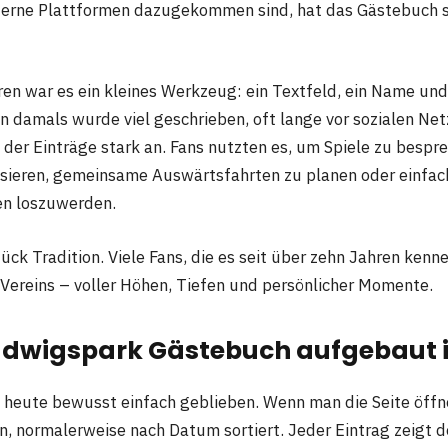
derne Plattformen dazugekommen sind, hat das Gästebuch 
ren war es ein kleines Werkzeug: ein Textfeld, ein Name un
n damals wurde viel geschrieben, oft lange vor sozialen Ne
l der Einträge stark an. Fans nutzten es, um Spiele zu bespre
tisieren, gemeinsame Auswärtsfahrten zu planen oder einfach
en loszuwerden.
tück Tradition. Viele Fans, die es seit über zehn Jahren kenn
Vereins – voller Höhen, Tiefen und persönlicher Momente.
udwigspark Gästebuch aufgebaut i
s heute bewusst einfach geblieben. Wenn man die Seite öffne
en, normalerweise nach Datum sortiert. Jeder Eintrag zeigt