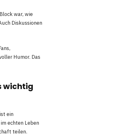
Block war, wie
Auch Diskussionen
Fans,
voller Humor. Das
 wichtig
st ein
 im echten Leben
haft teilen.