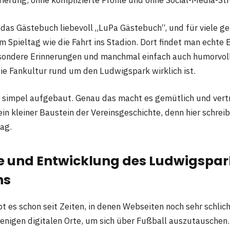
ierung, ohne komplizierte Profile und ohne Social-Media-Str
 das Gästebuch liebevoll „LuPa Gästebuch“, und für viele geh
m Spieltag wie die Fahrt ins Stadion. Dort findet man echte
besondere Erinnerungen und manchmal einfach auch humorvoll
die Fankultur rund um den Ludwigspark wirklich ist.
 simpel aufgebaut. Genau das macht es gemütlich und vert
ein kleiner Baustein der Vereinsgeschichte, denn hier schre
Tag.
e und Entwicklung des Ludwigspar
hs
t es schon seit Zeiten, in denen Webseiten noch sehr schlic
wenigen digitalen Orte, um sich über Fußball auszutauschen