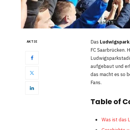
Das
Ludwigspark
AKTIE
FC Saarbrücken. H
Ludwigsparkstadio
aufgebaut und er
das macht es so b
Fans.
Table of C
Was ist das
Geschichte 