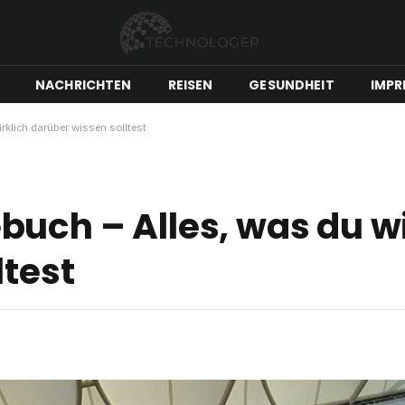
NACHRICHTEN
REISEN
GESUNDHEIT
IMPR
klich darüber wissen solltest
uch – Alles, was du wi
ltest