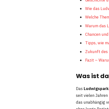
Wie das Lud
Welche Them
Warum das Lu
Chancen und
Tipps, wie 
Zukunft des
Fazit – Waru
Was ist d
Das
Ludwigspark
seit vielen Jahre
das unabhängig vo