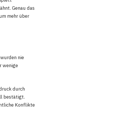
mplett
wähnt. Genau das
 um mehr über
 wurden nie
ur wenige
tdruck durch
l bestätigt.
ntliche Konflikte