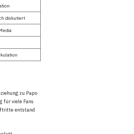
ation
ch diskutiert
 Media
ekulation
eziehung zu Papo
 für viele Fans
tritte entstand