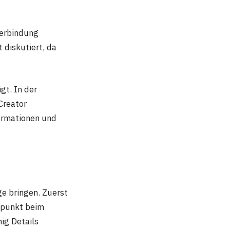
Verbindung
diskutiert, da
gt. In der
Creator
ormationen und
ge bringen. Zuerst
gspunkt beim
ig Details