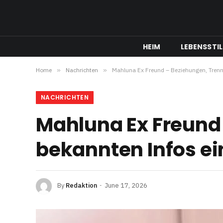
HEIM
LEBENSSTIL
Home
»
Nachrichten
»
Mahluna Ex Freund – Beziehungen, Trennu
NACHRICHTEN
Mahluna Ex Freund
bekannten Infos ei
By
Redaktion
June 17, 2026