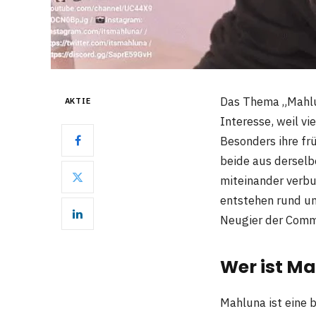
Das Thema „Mahlu
AKTIE
Interesse, weil v
Besonders ihre fr
beide aus dersel
miteinander verbu
entstehen rund um
Neugier der Comm
Wer ist M
Mahluna ist eine 