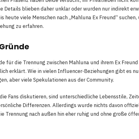
chen Präsenz haben beide versucht, ihr Privatleben nicht ko
le Details blieben daher unklar oder wurden nur indirekt er
bis heute viele Menschen nach „Mahluna Ex Freund“ suchen,
iehung zu erfahren.
 Gründe
de für die Trennung zwischen Mahluna und ihrem Ex Freund
lich erklärt. Wie in vielen Influencer-Beziehungen gibt es n
en, aber viele Spekulationen aus der Community.
ie Fans diskutieren, sind unterschiedliche Lebensstile, Zei
sönliche Differenzen. Allerdings wurde nichts davon offiziel
 die Trennung nach außen hin eher ruhig und ohne große öffe