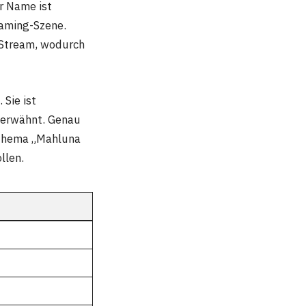
r Name ist
eaming-Szene.
 Stream, wodurch
 Sie ist
e erwähnt. Genau
 Thema „Mahluna
llen.