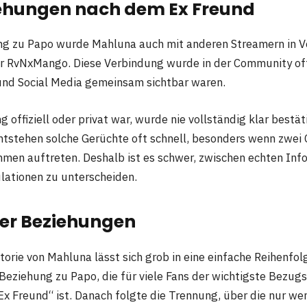
ehungen nach dem Ex Freund
ng zu Papo wurde Mahluna auch mit anderen Streamern in 
r RvNxMango. Diese Verbindung wurde in der Community oft 
und Social Media gemeinsam sichtbar waren.
 offiziell oder privat war, wurde nie vollständig klar bestäti
tstehen solche Gerüchte oft schnell, besonders wenn zwei 
en auftreten. Deshalb ist es schwer, zwischen echten Inf
ationen zu unterscheiden.
der Beziehungen
orie von Mahluna lässt sich grob in eine einfache Reihenfol
Beziehung zu Papo, die für viele Fans der wichtigste Bezu
 Freund“ ist. Danach folgte die Trennung, über die nur wen