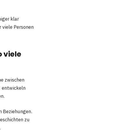
iger klar
r viele Personen
 viele
he zwischen
d entwickeln
en.
um Beziehungen.
Geschichten zu
.