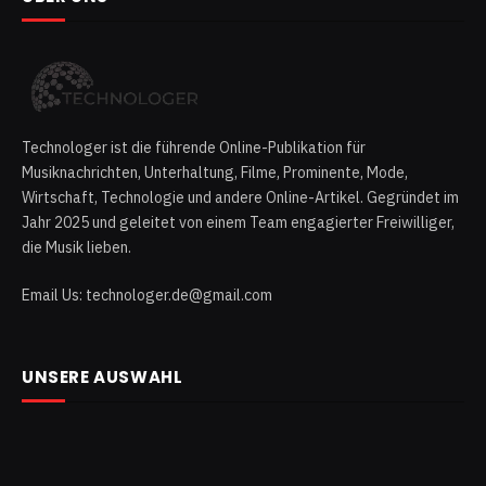
Technologer ist die führende Online-Publikation für
Musiknachrichten, Unterhaltung, Filme, Prominente, Mode,
Wirtschaft, Technologie und andere Online-Artikel. Gegründet im
Jahr 2025 und geleitet von einem Team engagierter Freiwilliger,
die Musik lieben.
Email Us: technologer.de@gmail.com
UNSERE AUSWAHL