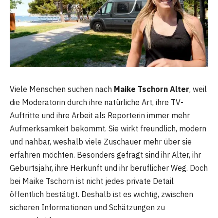
Viele Menschen suchen nach
Maike Tschorn Alter
, weil
die Moderatorin durch ihre natürliche Art, ihre TV-
Auftritte und ihre Arbeit als Reporterin immer mehr
Aufmerksamkeit bekommt. Sie wirkt freundlich, modern
und nahbar, weshalb viele Zuschauer mehr über sie
erfahren möchten. Besonders gefragt sind ihr Alter, ihr
Geburtsjahr, ihre Herkunft und ihr beruflicher Weg. Doch
bei Maike Tschorn ist nicht jedes private Detail
öffentlich bestätigt. Deshalb ist es wichtig, zwischen
sicheren Informationen und Schätzungen zu