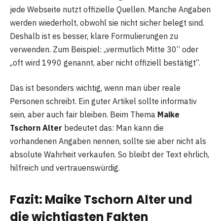
jede Webseite nutzt offizielle Quellen. Manche Angaben
werden wiederholt, obwohl sie nicht sicher belegt sind.
Deshalb ist es besser, klare Formulierungen zu
verwenden. Zum Beispiel: „vermutlich Mitte 30“ oder
„oft wird 1990 genannt, aber nicht offiziell bestätigt“.
Das ist besonders wichtig, wenn man über reale
Personen schreibt. Ein guter Artikel sollte informativ
sein, aber auch fair bleiben. Beim Thema
Maike
Tschorn Alter
bedeutet das: Man kann die
vorhandenen Angaben nennen, sollte sie aber nicht als
absolute Wahrheit verkaufen. So bleibt der Text ehrlich,
hilfreich und vertrauenswürdig.
Fazit: Maike Tschorn Alter und
die wichtigsten Fakten