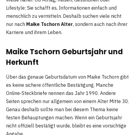
Lifestyle: Sie schafft es, Informationen einfach und
menschlich zu vermitteln. Deshalb suchen viele nicht
nur nach
Maike Tschorn Alter
, sondern auch nach ihrer
Karriere und ihrem Leben.
Maike Tschorn Geburtsjahr und
Herkunft
Über das genaue Geburtsdatum von Maike Tschorn gibt
es keine sichere öffentliche Bestätigung. Manche
Online-Steckbriefe nennen das Jahr 1990. Andere
Seiten sprechen nur allgemein von einem Alter Mitte 30.
Genau deshalb sollte man bei diesem Thema keine
festen Behauptungen machen. Wenn ein Geburtsjahr
nicht offiziell bestätigt wurde, bleibt es eine vorsichtige
Angabe.