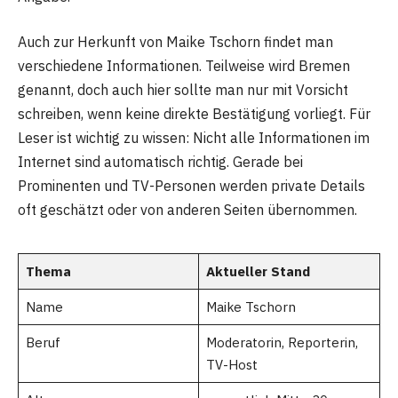
Auch zur Herkunft von Maike Tschorn findet man
verschiedene Informationen. Teilweise wird Bremen
genannt, doch auch hier sollte man nur mit Vorsicht
schreiben, wenn keine direkte Bestätigung vorliegt. Für
Leser ist wichtig zu wissen: Nicht alle Informationen im
Internet sind automatisch richtig. Gerade bei
Prominenten und TV-Personen werden private Details
oft geschätzt oder von anderen Seiten übernommen.
Thema
Aktueller Stand
Name
Maike Tschorn
Beruf
Moderatorin, Reporterin,
TV-Host