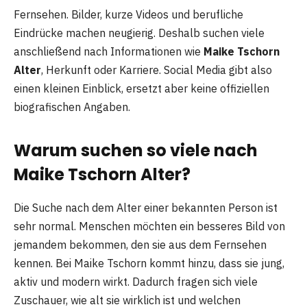
Fernsehen. Bilder, kurze Videos und berufliche
Eindrücke machen neugierig. Deshalb suchen viele
anschließend nach Informationen wie
Maike Tschorn
Alter
, Herkunft oder Karriere. Social Media gibt also
einen kleinen Einblick, ersetzt aber keine offiziellen
biografischen Angaben.
Warum suchen so viele nach
Maike Tschorn Alter?
Die Suche nach dem Alter einer bekannten Person ist
sehr normal. Menschen möchten ein besseres Bild von
jemandem bekommen, den sie aus dem Fernsehen
kennen. Bei Maike Tschorn kommt hinzu, dass sie jung,
aktiv und modern wirkt. Dadurch fragen sich viele
Zuschauer, wie alt sie wirklich ist und welchen