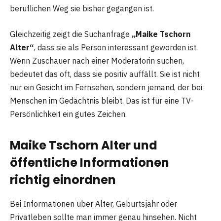
beruflichen Weg sie bisher gegangen ist.
Gleichzeitig zeigt die Suchanfrage
„Maike Tschorn
Alter“
, dass sie als Person interessant geworden ist.
Wenn Zuschauer nach einer Moderatorin suchen,
bedeutet das oft, dass sie positiv auffällt. Sie ist nicht
nur ein Gesicht im Fernsehen, sondern jemand, der bei
Menschen im Gedächtnis bleibt. Das ist für eine TV-
Persönlichkeit ein gutes Zeichen.
Maike Tschorn Alter und
öffentliche Informationen
richtig einordnen
Bei Informationen über Alter, Geburtsjahr oder
Privatleben sollte man immer genau hinsehen. Nicht