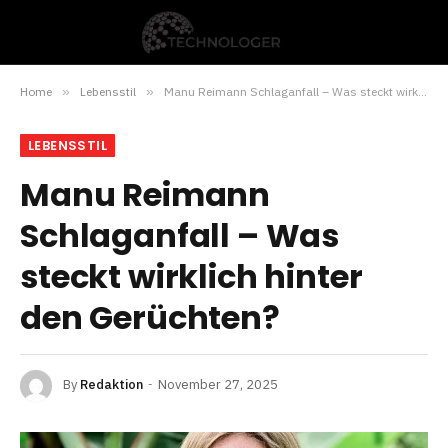
Home
»
Lebensstil
»
Manu Reimann Schlaganfall – Was steckt wirklich hinter den Gerüchten?
LEBENSSTIL
Manu Reimann
Schlaganfall – Was
steckt wirklich hinter
den Gerüchten?
By
Redaktion
November 27, 2025