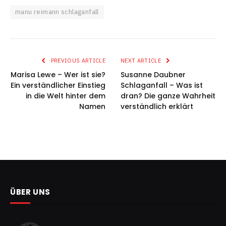
manu reimann schlaganfall
PREVIOUS ARTICLE
NEXT ARTICLE
Marisa Lewe – Wer ist sie?
Susanne Daubner
Ein verständlicher Einstieg
Schlaganfall – Was ist
in die Welt hinter dem
dran? Die ganze Wahrheit
Namen
verständlich erklärt
ÜBER UNS