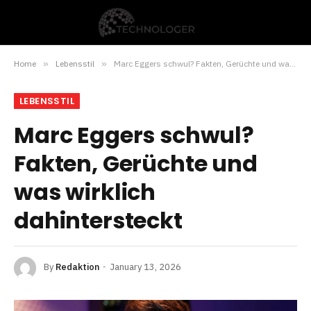
Home
»
Lebensstil
»
Marc Eggers schwul? Fakten, Gerüchte und was wirklich dahintersteckt
LEBENSSTIL
Marc Eggers schwul?
Fakten, Gerüchte und
was wirklich
dahintersteckt
By
Redaktion
January 13, 2026