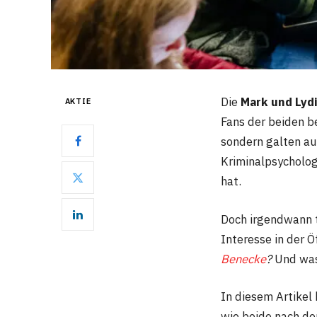
Die
Mark und Lyd
AKTIE
Fans der beiden b
sondern galten au
Kriminalpsycholog
hat.
Doch irgendwann t
Interesse in der Ö
Benecke
?
Und was
In diesem Artikel
wie beide nach de