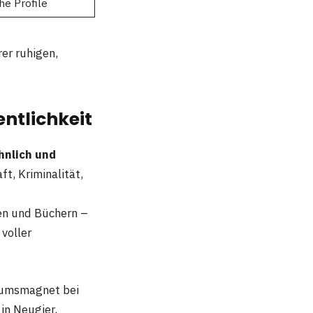
he Profile
rer ruhigen,
ntlichkeit
nlich und
t, Kriminalität,
gen und Büchern –
 voller
ikumsmagnet bei
 in Neugier,