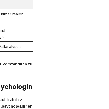
hinter realen
und
gie
Fallanalysen
ht verständlich
zu
sychologin
nd früh ihre
alpsychologinnen