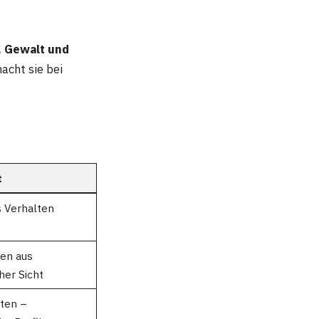
, Gewalt und
acht sie bei
t
 Verhalten
en aus
her Sicht
öten –