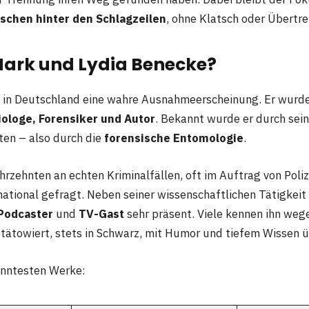
nschen hinter den Schlagzeilen
, ohne Klatsch oder Übertre
Mark und Lydia Benecke?
t in Deutschland eine wahre Ausnahmeerscheinung. Er wurd
iologe, Forensiker und Autor
. Bekannt wurde er durch sein
ten – also durch die
forensische Entomologie
.
ahrzehnten an echten Kriminalfällen, oft im Auftrag von Poliz
national gefragt. Neben seiner wissenschaftlichen Tätigkeit i
Podcaster
und
TV-Gast
sehr präsent. Viele kennen ihn weg
 tätowiert, stets in Schwarz, mit Humor und tiefem Wissen 
anntesten Werke: