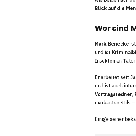
Blick auf die Me
Wer sind 
Mark Benecke
is
und ist
Kriminalb
Insekten an Tator
Er arbeitet seit J
und ist auch inter
Vortragsredner
,
markanten Stils –
Einige seiner bek