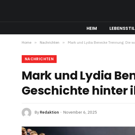
HEIM
LEBENSSTIL
Home
»
Nachrichten
»
Mark und Lydia Benecke Trennung: Die w
NACHRICHTEN
Mark und Lydia Be
Geschichte hinter
By
Redaktion
November 6, 2025