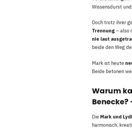
Wissensdurst und
Doch trotz ihrer 
Trennung
– also 
nie laut ausgetr
beide den Weg der
Mark ist heute
ne
Beide betonen weit
Warum kam
Benecke? 
Die
Mark und Lyd
harmonisch, kreati