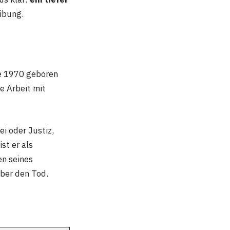
ibung.
e 1970 geboren
e Arbeit mit
ei oder Justiz,
st er als
en seines
über den Tod.