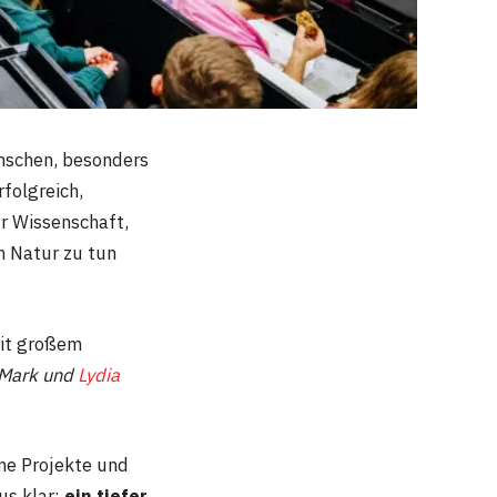
enschen, besonders
folgreich,
ur Wissenschaft,
n Natur zu tun
mit großem
 Mark und
Lydia
me Projekte und
us klar:
ein tiefer