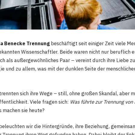
ia Benecke Trennung
beschäftigt seit einiger Zeit viele M
ekannten Wissenschaftler. Beide waren nicht nur beruflich er
ch als außergewöhnliches Paar – vereint durch ihre Liebe z
ie und zu allem, was mit der dunklen Seite der menschliche
rennten sich ihre Wege – still, ohne großen Skandal, aber 
ffentlichkeit. Viele fragen sich:
Was führte zur Trennung von
 machen sie heute?
 beleuchten wir die Hintergründe, ihre Beziehung, gemeinsa
r Trennung ihren Weg gefunden haben. Dabei bleibt der Fok