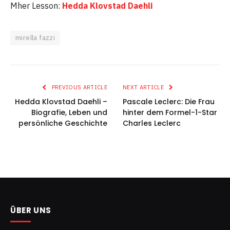
Mher Lesson:
Hedda Klovstad Daehli
mirella fazzi
PREVIOUS ARTICLE
NEXT ARTICLE
Hedda Klovstad Daehli –
Pascale Leclerc: Die Frau
Biografie, Leben und
hinter dem Formel-1-Star
persönliche Geschichte
Charles Leclerc
ÜBER UNS