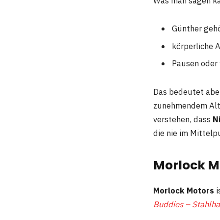
Was man sagen k
Günther gehö
körperliche A
Pausen oder 
Das bedeutet aber
zunehmendem Alter
verstehen, dass
N
die nie im Mittel
Morlock M
Morlock Motors
i
Buddies – Stahlha