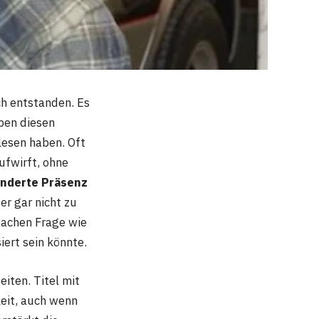
ich entstanden. Es
ben diesen
lesen haben. Oft
ufwirft, ohne
änderte Präsenz
r gar nicht zu
nfachen Frage wie
ert sein könnte.
iten. Titel mit
it, auch wenn