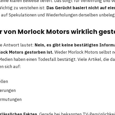
keine klaren Beweise liefert. Das sorgt für Verwirrung und v
ichtig zu verstehen ist:
Das Gerücht basiert nicht auf eier
n auf Spekulationen und Wiederholungen derselben unbele
r von Morlock Motors wirklich ges
re Antwort lautet:
Nein, es gibt keine bestätigten Inform
ock Motors gestorben ist.
Weder Morlock Motors selbst n
Medien haben einen Todesfall bestätigt. Viele Artikel, die d
n sich auf:
llen
ierungen
Vermutungen
rlässlichen Fakten
. Gerade bei bekannten TV-Persönlichke