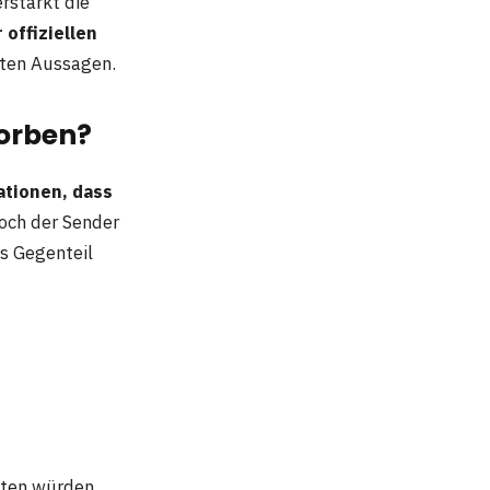
erstärkt die
 offiziellen
gten Aussagen.
torben?
ationen, dass
och der Sender
as Gegenteil
iten würden