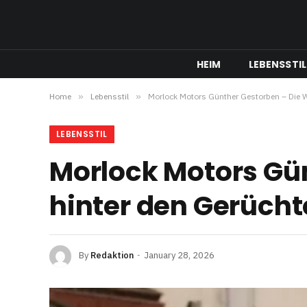
HEIM
LEBENSSTIL
Home
»
Lebensstil
»
Morlock Motors Günther Gestorben – Die W
LEBENSSTIL
Morlock Motors Gü
hinter den Gerüch
By
Redaktion
January 28, 2026