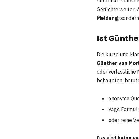
der Inhalt selbst 
Gerüchte weiter. W
Meldung
, sonder
Ist Günthe
Die kurze und kla
Günther von Morl
oder verlässliche 
behaupten, berufe
anonyme Que
vage Formul
oder reine 
Das sind
keine ve