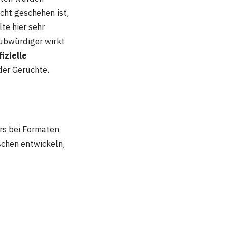
icht geschehen ist,
lte hier sehr
laubwürdiger wirkt
izielle
der Gerüchte.
rs bei Formaten
schen entwickeln,