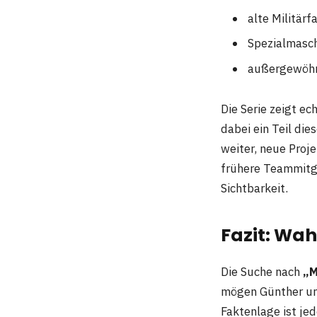
alte Militär
Spezialmasc
außergewöhn
Die Serie zeigt ec
dabei ein Teil di
weiter, neue Proj
frühere Teammitgl
Sichtbarkeit.
Fazit: Wah
Die Suche nach
„M
mögen Günther und
Faktenlage ist jed