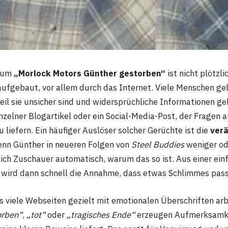
d um
„Morlock Motors Günther gestorben“
ist nicht plötzl
aufgebaut, vor allem durch das Internet. Viele Menschen ge
weil sie unsicher sind und widersprüchliche Informationen ge
inzelner Blogartikel oder ein Social-Media-Post, der Fragen a
 liefern. Ein häufiger Auslöser solcher Gerüchte ist die
ver
enn Günther in neueren Folgen von
Steel Buddies
weniger ode
 sich Zuschauer automatisch, warum das so ist. Aus einer ei
 wird dann schnell die Annahme, dass etwas Schlimmes passi
 viele Webseiten gezielt mit emotionalen Überschriften arbe
orben“
,
„tot“
oder
„tragisches Ende“
erzeugen Aufmerksamke