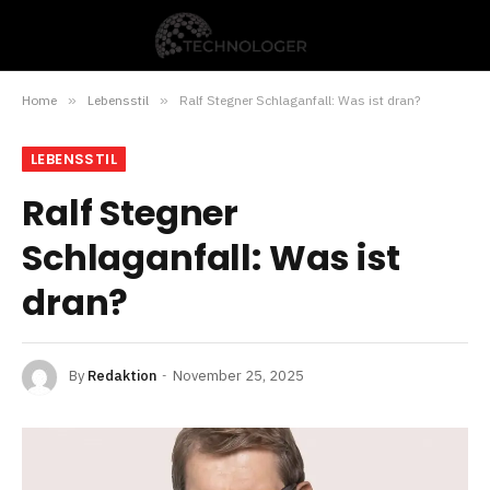
Home
»
Lebensstil
»
Ralf Stegner Schlaganfall: Was ist dran?
LEBENSSTIL
Ralf Stegner
Schlaganfall: Was ist
dran?
By
Redaktion
November 25, 2025