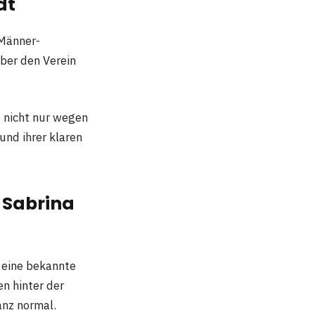
dt
 Männer-
über den Verein
e nicht nur wegen
und ihrer klaren
r Sabrina
 eine bekannte
n hinter der
anz normal.