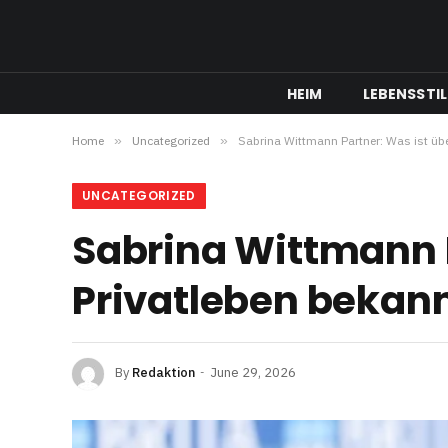
HEIM
LEBENSSTIL
Home
»
Uncategorized
»
Sabrina Wittmann Partner: Was ist übe
UNCATEGORIZED
Sabrina Wittmann P
Privatleben bekan
By
Redaktion
June 29, 2026