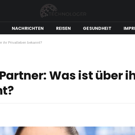
NACHRICHTEN
REISEN
GESUNDHEIT
IMPR
r ihr Privatleben bekannt?
artner: Was ist über i
nt?