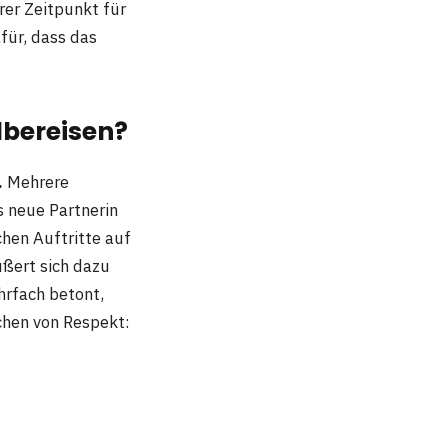
rer Zeitpunkt für
für, dass das
ilbereisen?
.
Mehrere
s neue Partnerin
chen Auftritte auf
ußert sich dazu
ehrfach betont,
ichen von Respekt: