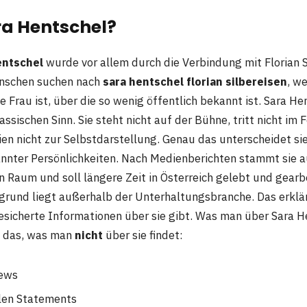
ra Hentschel?
entschel
wurde vor allem durch die Verbindung mit Florian S
enschen suchen nach
sara hentschel florian silbereisen
, we
 Frau ist, über die so wenig öffentlich bekannt ist. Sara He
assischen Sinn. Sie steht nicht auf der Bühne, tritt nicht im
en nicht zur Selbstdarstellung. Genau das unterscheidet sie
nnter Persönlichkeiten. Nach Medienberichten stammt sie 
 Raum und soll längere Zeit in Österreich gelebt und gearbe
rgrund liegt außerhalb der Unterhaltungsbranche. Das erklä
esicherte Informationen über sie gibt. Was man über Sara 
em das, was man
nicht
über sie findet:
iews
llen Statements