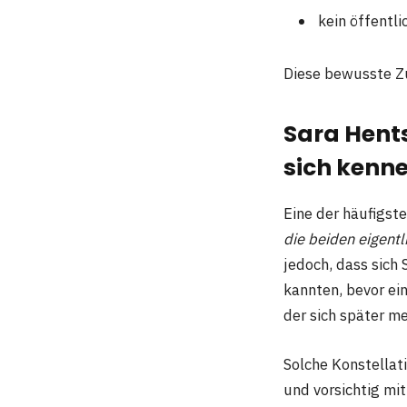
kein öffentli
Diese bewusste Zu
Sara Hents
sich kenn
Eine der häufigst
die beiden eigent
jedoch, dass sich
kannten, bevor ei
der sich später me
Solche Konstellat
und vorsichtig mi