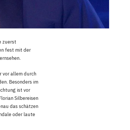
e zuerst
en fest mit der
ernsehen.
r vor allem durch
den. Besonders im
ichtung ist vor
lorian Silbereisen
Genau das schätzen
andale oder laute