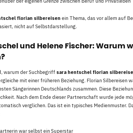
nüber der eigenen Grenze zwischen Beruf und Privatleben
tschel florian silbereisen
ein Thema, das vor allem auf Be
iert, nicht auf Selbstdarstellung.
schel und Helene Fischer: Warum w
n?
d, warum der Suchbegriff
sara hentschel florian silbereis
rgleiche mit einer früheren Beziehung. Florian Silbereisen w
testen Sängerinnen Deutschlands zusammen. Diese Beziehun
ichkeit. Nach dem Ende dieser Partnerschaft wurde jede mö
tomatisch verglichen. Das ist ein typisches Medienmuster. Da
:
artnerin war selbst ein Superstar