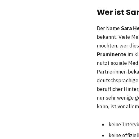
Wer ist Sa
Der Name
Sara H
bekannt. Viele M
möchten, wer diese
Prominente
im kl
nutzt soziale Medi
Partnerinnen beka
deutschsprachigen
beruflicher Hinte
nur sehr wenige g
kann, ist vor all
keine Interv
keine offizie