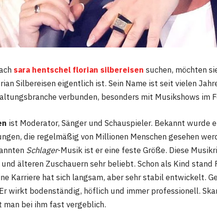
nach
sara hentschel florian silbereisen
suchen, möchten si
rian Silbereisen eigentlich ist. Sein Name ist seit vielen Jahr
altungsbranche verbunden, besonders mit Musikshows im F
en
ist Moderator, Sänger und Schauspieler. Bekannt wurde e
ngen, die regelmäßig von Millionen Menschen gesehen wer
nannten
Schlager
-Musik ist er eine feste Größe. Diese Musikr
 und älteren Zuschauern sehr beliebt. Schon als Kind stand F
ne Karriere hat sich langsam, aber sehr stabil entwickelt. 
 Er wirkt bodenständig, höflich und immer professionell. Sk
 man bei ihm fast vergeblich.