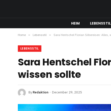
HEIM
LEBENSSTIL
Home
»
Lebensstil
»
Sara Hentschel Florian Silbereisen: Alles,
LEBENSSTIL
Sara Hentschel Flor
wissen sollte
By
Redaktion
December 29, 2025