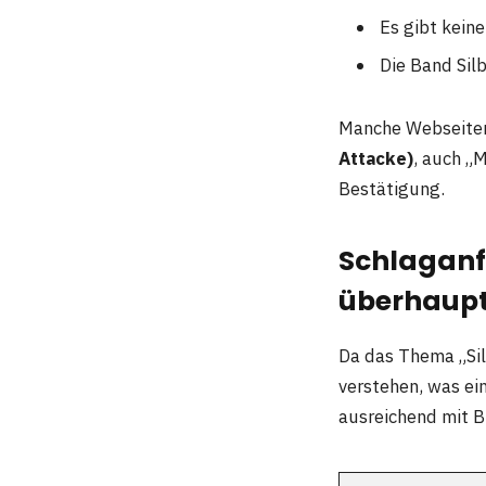
Es gibt kein
Die Band Silb
Manche Webseiten
Attacke)
, auch „M
Bestätigung.
Schlaganfa
überhaup
Da das Thema „Sil
verstehen, was ein
ausreichend mit B