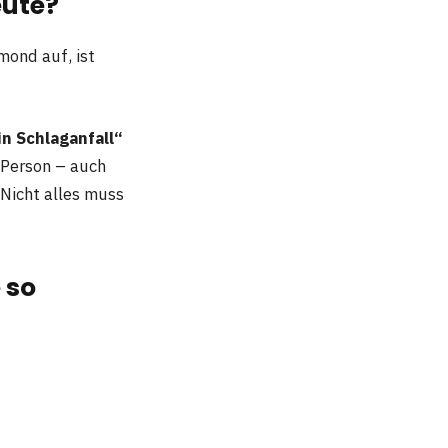
eute?
rmond auf, ist
n Schlaganfall“
 Person – auch
 Nicht alles muss
 so