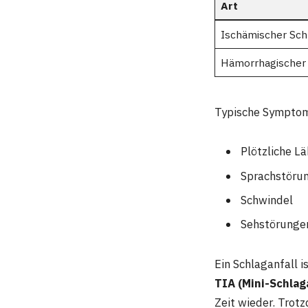
Art
Ischämischer Sch
Hämorrhagischer 
Typische Symptom
Plötzliche 
Sprachstöru
Schwindel
Sehstörunge
Ein Schlaganfall i
TIA (Mini-Schlaga
Zeit wieder. Trotz