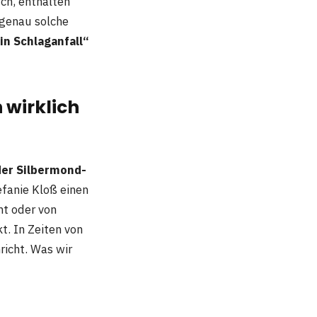
ch, enthalten
 genau solche
n Schlaganfall“
 wirklich
 der Silbermond-
efanie Kloß einen
nt oder von
t. In Zeiten von
richt. Was wir