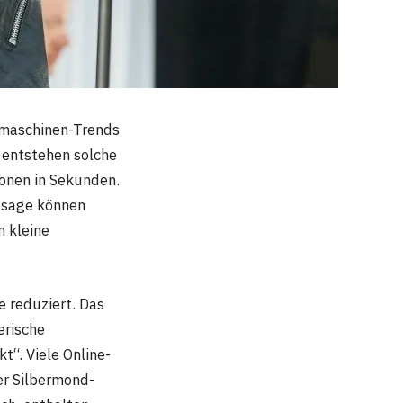
hmaschinen-Trends
 entstehen solche
ionen in Sekunden.
ussage können
n kleine
e reduziert. Das
erische
t“. Viele Online-
er Silbermond-