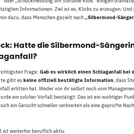
?“ oder „Schockmeldung um Stefanie Kloß“ klingen dramatis
tätigten Informationen. Ziel ist es, Klicks zu erzeugen. Und
ren dazu, dass Menschen gezielt nach
„Silbermond-Sängeri
ck: Hatte die Silbermond-Sängerin
laganfall?
ichtigsten Frage:
Gab es wirklich einen Schlaganfall bei
te gibt es
keine offiziell bestätigte Information
, dass St
fall erlitten hat. Weder von ihr selbst noch vom Manageme
rde ein solcher Vorfall bestätigt. Das ist ein wichtiger Punk
sich ein Gerücht schneller verbreiten als eine geprüfte Nach
 ist weiterhin beruflich aktiv.