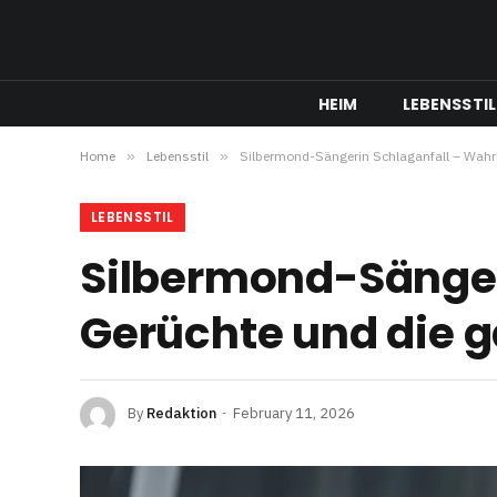
HEIM
LEBENSSTIL
Home
»
Lebensstil
»
Silbermond-Sängerin Schlaganfall – Wahrh
LEBENSSTIL
Silbermond-Sänger
Gerüchte und die 
By
Redaktion
February 11, 2026