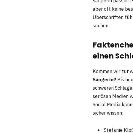
Sängerin passiert
aber oft keine bes
Überschriften füh
suchen.
Faktenche
einen Sch
Kommen wir zur w
Sängerin?
Bis heu
schweren Schlagan
seriösen Medien wu
Social Media kann 
sicher wissen:
Stefanie Kloß