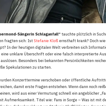
lbermond-Sängerin Schlaganfall“
tauchte plötzlich in Suc
n fragten sich: Ist
Stefanie Kloß
ernsthaft krank? Doch wie
t? In der heutigen digitalen Welt verbreiten sich Informat
, eine unklare Überschrift oder eine falsch interpretierte A
e auslösen. Besonders bei bekannten Persönlichkeiten reiche
ße Spekulationen zu starten.
 wurden Konzerttermine verschoben oder öffentliche Auftritt
 reichen, damit erste Fragen entstehen. Wenn dann noch reiß
einen, wird aus einer Vermutung schnell ein angeblicher „Fak
mit Aufmerksamkeit. Titel wie: Fans in Sorge – Was ist mit d