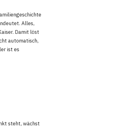
amiliengeschichte
ndeutet. Alles,
aiser. Damit löst
cht automatisch,
er ist es
nkt steht, wächst