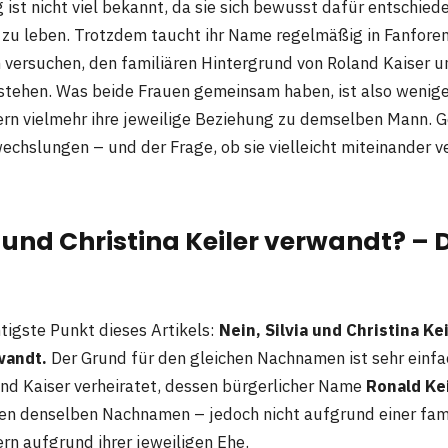
ist nicht viel bekannt, da sie sich bewusst dafür entschied
t zu leben. Trotzdem taucht ihr Name regelmäßig in Fanfore
 versuchen, den familiären Hintergrund von Roland Kaiser 
rstehen. Was beide Frauen gemeinsam haben, ist also weniger
rn vielmehr ihre jeweilige Beziehung zu demselben Mann. G
echslungen – und der Frage, ob sie vielleicht miteinander v
a und Christina Keiler verwandt? – D
htigste Punkt dieses Artikels:
Nein, Silvia und Christina Kei
wandt.
Der Grund für den gleichen Nachnamen ist sehr einfa
and Kaiser verheiratet, dessen bürgerlicher Name
Ronald Ke
en denselben Nachnamen – jedoch nicht aufgrund einer fam
rn aufgrund ihrer jeweiligen Ehe.