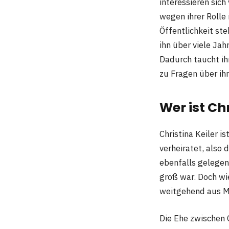
interessieren sic
wegen ihrer Rolle 
Öffentlichkeit ste
ihn über viele Jah
Dadurch taucht ih
zu Fragen über ih
Wer ist Chr
Christina Keiler i
verheiratet, also 
ebenfalls gelegent
groß war. Doch wie
weitgehend aus Me
Die Ehe zwischen 