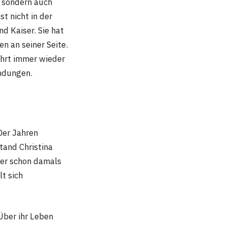
, sondern auch
t nicht in der
nd Kaiser. Sie hat
en an seiner Seite.
ührt immer wieder
indungen.
80er Jahren
stand Christina
iser schon damals
lt sich
Über ihr Leben