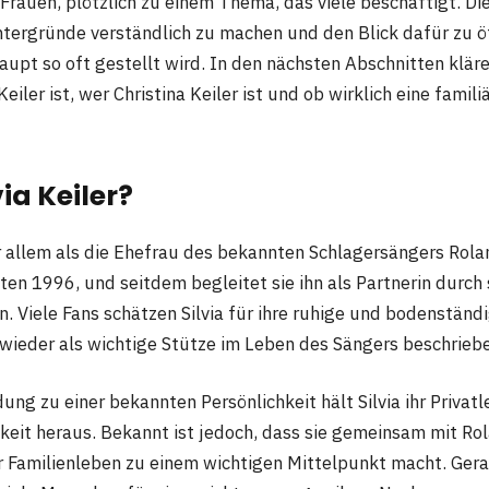
rauen, plötzlich zu einem Thema, das viele beschäftigt. Di
Hintergründe verständlich zu machen und den Blick dafür zu 
upt so oft gestellt wird. In den nächsten Abschnitten klären
 Keiler ist, wer Christina Keiler ist und ob wirklich eine fami
via Keiler?
vor allem als die Ehefrau des bekannten Schlagersängers Rol
ten 1996, und seitdem begleitet sie ihn als Partnerin durch 
. Viele Fans schätzen Silvia für ihre ruhige und bodenständig
wieder als wichtige Stütze im Leben des Sängers beschriebe
dung zu einer bekannten Persönlichkeit hält Silvia ihr Priva
hkeit heraus. Bekannt ist jedoch, dass sie gemeinsam mit Ro
hr Familienleben zu einem wichtigen Mittelpunkt macht. Ger