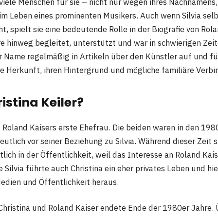
h viele Menschen für sie – nicht nur wegen ihres Nachnamens
im Leben eines prominenten Musikers. Auch wenn Silvia selbs
ht, spielt sie eine bedeutende Rolle in der Biografie von Rola
re hinweg begleitet, unterstützt und war in schwierigen Zeit
r Name regelmäßig in Artikeln über den Künstler auf und f
re Herkunft, ihren Hintergrund und mögliche familiäre Verb
istina Keiler?
st Roland Kaisers erste Ehefrau. Die beiden waren in den 19
deutlich vor seiner Beziehung zu Silvia. Während dieser Zeit 
lich in der Öffentlichkeit, weil das Interesse an Roland Ka
 Silvia führte auch Christina ein eher privates Leben und hie
dien und Öffentlichkeit heraus.
Christina und Roland Kaiser endete Ende der 1980er Jahre. 