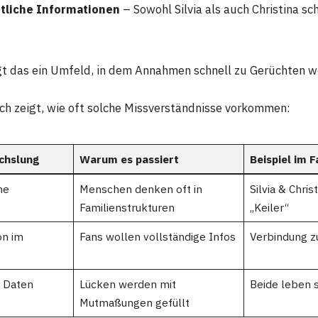
tliche Informationen
– Sowohl Silvia als auch Christina sc
 das ein Umfeld, in dem Annahmen schnell zu Gerüchten w
eich zeigt, wie oft solche Missverständnisse vorkommen:
chslung
Warum es passiert
Beispiel im F
me
Menschen denken oft in
Silvia & Chris
Familienstrukturen
„Keiler“
on im
Fans wollen vollständige Infos
Verbindung z
e Daten
Lücken werden mit
Beide leben s
Mutmaßungen gefüllt