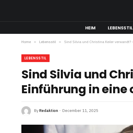
HEIM
LEBENSSTIL
Home
»
Lebensstil
»
Sind Silvia und Christina Keiler verwandt? –
LEBENSSTIL
Sind Silvia und Chr
Einführung in eine 
By
Redaktion
December 11, 2025