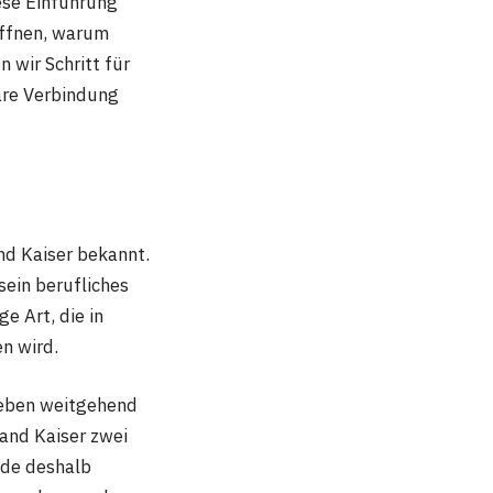
ese Einführung
öffnen, warum
 wir Schritt für
liäre Verbindung
and Kaiser bekannt.
sein berufliches
e Art, die in
n wird.
tleben weitgehend
land Kaiser zwei
ade deshalb