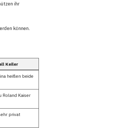
hützen ihr
erden können.
all Keiler
tina heißen beide
u Roland Kaiser
ehr privat