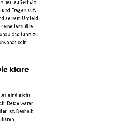
en hat, außerhalb
n und Fragen auf,
und seinem Umfeld
 eine familiäre
enau das führt zu
erwandt sein
ie klare
ler sind nicht
ch: Beide waren
iler
ist. Deshalb
iliären