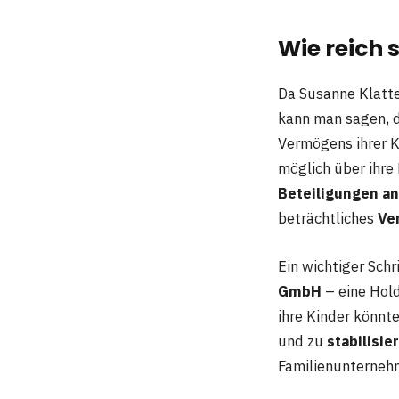
Wie reich 
Da Susanne Klatte
kann man sagen, d
Vermögens ihrer Ki
möglich über ihre 
Beteiligungen a
beträchtliches
Ve
Ein wichtiger Sch
GmbH
– eine Hold
ihre Kinder könnt
und zu
stabilisie
Familienunternehm