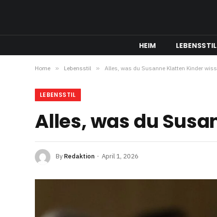
HEIM
LEBENSSTIL
Home
»
Lebensstil
»
Alles, was du Susanne Klatten Kinder wis
LEBENSSTIL
Alles, was du Susa
By
Redaktion
April 1, 2026