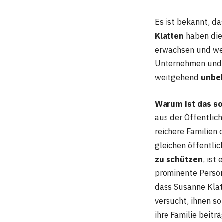
Es ist bekannt, d
Klatten
haben die
erwachsen und w
Unternehmen und ih
weitgehend
unbe
Warum ist das s
aus der Öffentlich
reichere Familien 
gleichen öffentlic
zu schützen
, ist
prominente Persön
dass Susanne Klat
versucht, ihnen so
ihre Familie beiträ