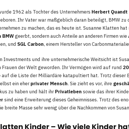
wurde 1962 als Tochter des Unternehmers
Herbert Quandt
boren. Ihr Vater war maßgeblich daran beteiligt, BMW zu 
ernehmen zu machen, das es heute ist. Susanne Klatten hat 
an BMW
geerbt, sondern auch Anteile an anderen Firmen wie
en, und
SGL Carbon
, einem Hersteller von Carbonmaterialie
n Investments und ihre unternehmerische Weitsicht ist Sus
en Frauen der Welt geworden. Ihr Vermögen wird auf rund
20
 auf die Liste der Milliardäre katapultiert hat. Trotz dieser
elbst ein eher
privater Mensch
. Sie zieht es vor, ihre
geschä
kus zu haben und hält ihr
Privatleben
sowie das ihrer Kind
er
sind eine Erweiterung dieses Geheimnisses. Trotz des eno
ie breite Masse sehr wenig über die Nachkommen von Susan
atten Kinder – Wie viele Kinder hat