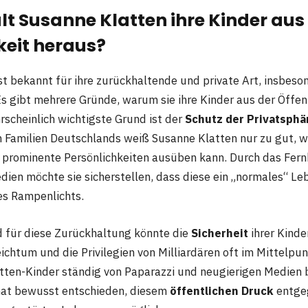
t Susanne Klatten ihre Kinder aus
keit heraus?
st bekannt für ihre zurückhaltende und private Art, insbes
Es gibt mehrere Gründe, warum sie ihre Kinder aus der Öffent
rscheinlich wichtigste Grund ist der
Schutz der Privatsphä
n Familien Deutschlands weiß Susanne Klatten nur zu gut, wi
f prominente Persönlichkeiten ausüben kann. Durch das Fernh
dien möchte sie sicherstellen, dass diese ein „normales“ Le
es Rampenlichts.
d für diese Zurückhaltung könnte die
Sicherheit
ihrer Kinder
eichtum und die Privilegien von Milliardären oft im Mittelpu
tten-Kinder ständig von Paparazzi und neugierigen Medien 
hat bewusst entschieden, diesem
öffentlichen Druck
entge