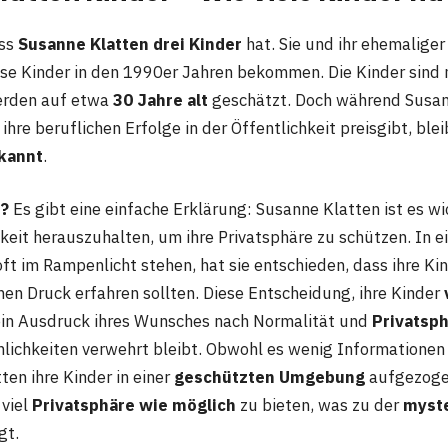
ass
Susanne Klatten drei Kinder
hat. Sie und ihr ehemalig
se Kinder in den 1990er Jahren bekommen. Die Kinder sind 
erden auf etwa
30 Jahre alt
geschätzt. Doch während Susann
re beruflichen Erfolge in der Öffentlichkeit preisgibt, blei
kannt
.
o?
Es gibt eine einfache Erklärung: Susanne Klatten ist es wic
keit herauszuhalten, um ihre Privatsphäre zu schützen. In ei
oft im Rampenlicht stehen, hat sie entschieden, dass ihre Ki
hen Druck erfahren sollten. Diese Entscheidung, ihre Kinder
 ein Ausdruck ihres Wunsches nach Normalität und
Privatsp
lichkeiten verwehrt bleibt. Obwohl es wenig Informationen g
ten ihre Kinder in einer
geschützten Umgebung
aufgezogen
 viel
Privatsphäre wie möglich
zu bieten, was zu der
myste
gt.