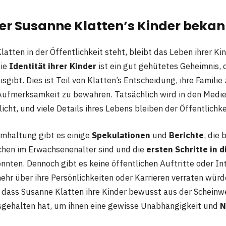
er Susanne Klatten’s Kinder bekan
atten in der Öffentlichkeit steht, bleibt das Leben ihrer K
Die
Identität ihrer Kinder
ist ein gut gehütetes Geheimnis, 
sgibt. Dies ist Teil von Klatten’s Entscheidung, ihre Famili
 Aufmerksamkeit zu bewahren. Tatsächlich wird in den Medi
licht, und viele Details ihres Lebens bleiben der Öffentlichk
imhaltung gibt es einige
Spekulationen
und
Berichte
, die 
schen im Erwachsenenalter sind und die
ersten Schritte in 
nten. Dennoch gibt es keine öffentlichen Auftritte oder In
mehr über ihre Persönlichkeiten oder Karrieren verraten würd
 dass Susanne Klatten ihre Kinder bewusst aus der Scheinw
sgehalten hat, um ihnen eine gewisse Unabhängigkeit und
N