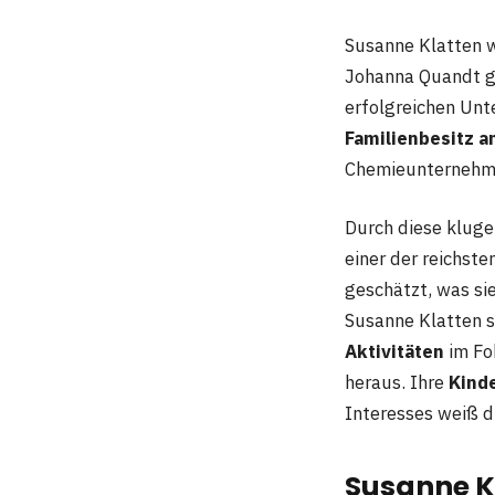
Susanne Klatten 
Johanna Quandt ge
erfolgreichen Unt
Familienbesitz 
Chemieunternehm
Durch diese kluge
einer der reichst
geschätzt, was sie
Susanne Klatten s
Aktivitäten
im Fo
heraus. Ihre
Kind
Interesses weiß d
Susanne Kl