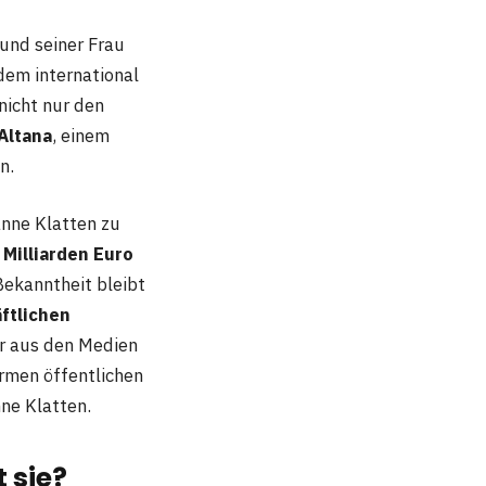
und seiner Frau
dem international
nicht nur den
Altana
, einem
n.
anne Klatten zu
 Milliarden Euro
 Bekanntheit bleibt
ftlichen
er aus den Medien
rmen öffentlichen
ne Klatten.
 sie?