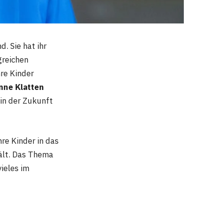
. Sie hat ihr
greichen
hre Kinder
nne Klatten
 in der Zukunft
hre Kinder in das
hält. Das Thema
vieles im