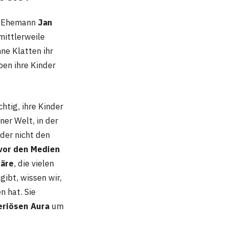
er Ehemann
Jan
mittlerweile
e Klatten ihr
ben ihre Kinder
htig, ihre Kinder
ner Welt, in der
nder nicht den
vor den Medien
häre
, die vielen
ibt, wissen wir,
 hat. Sie
riösen Aura
um