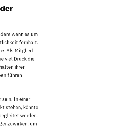
 der
ondere wenn es um
lichkeit fernhält.
re
. Als Mitglied
e viel Druck die
alten ihrer
ben führen
 sein. In einer
nkt stehen, könnte
begleitet werden.
genzuwirken, um