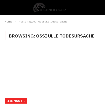
Home
»
Posts Tagged "ossi ulle todesursache"
BROWSING:
OSSI ULLE TODESURSACHE
LEBENSSTIL