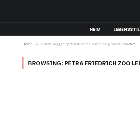
HEIM
LEBENSSTIL
Home
»
Posts Tagged "petra friedrich zoo leipzig todesursache"
BROWSING:
PETRA FRIEDRICH ZOO L