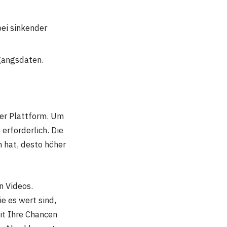
ei sinkender
gangsdaten.
der Plattform. Um
erforderlich. Die
n hat, desto höher
n Videos.
e es wert sind,
it Ihre Chancen