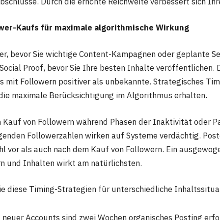
Abschlüsse. Durch die erhöhte Reichweite verbessert sich Ih
ower-Kaufs für maximale algorithmische Wirkung
er, bevor Sie wichtige Content-Kampagnen oder geplante Ser
ocial Proof, bevor Sie Ihre besten Inhalte veröffentlichen.
 mit Followern positiver als unbekannte. Strategisches Tim
 die maximale Berücksichtigung im Algorithmus erhalten.
 Kauf von Followern während Phasen der Inaktivität oder P
genden Followerzahlen wirken auf Systeme verdächtig. Post
l vor als auch nach dem Kauf von Followern. Ein ausgewoge
n und Inhalten wirkt am natürlichsten.
e diese Timing-Strategien für unterschiedliche Inhaltssitua
t neuer Accounts sind zwei Wochen organisches Posting erfor