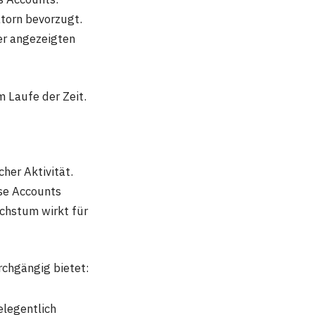
torn bevorzugt.
er angezeigten
 Laufe der Zeit.
her Aktivität.
ese Accounts
achstum wirkt für
rchgängig bietet:
elegentlich