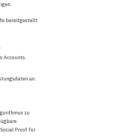
igen.
fe bereitgestellt
n.
es Accounts.
istungsdaten an.
lgorithmus zu
rfügbare
Social Proof für