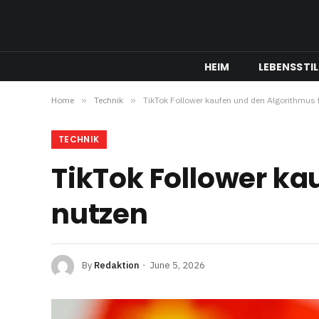
HEIM
LEBENSSTIL
Home
»
Technik
»
TikTok Follower kaufen und den Algorithmus 
TECHNIK
TikTok Follower ka
nutzen
By
Redaktion
June 5, 2026