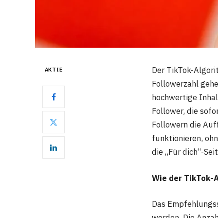
Der TikTok-Algori
AKTIE
Followerzahl gehe
hochwertige Inhalt
Follower, die sofo
Followern die Auff
funktionieren, oh
die „Für dich“-Seit
Wie der TikTok-
Das Empfehlungssy
werden. Die Anzahl