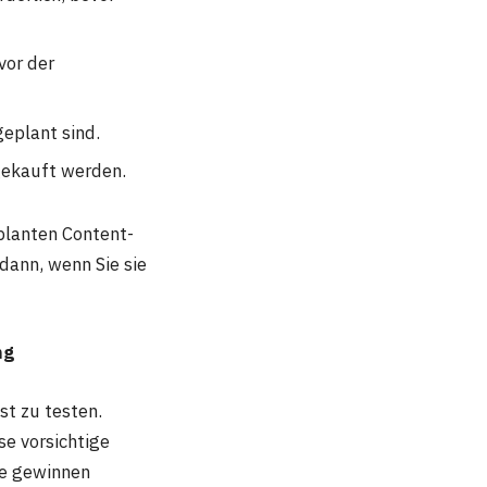
vor der
 geplant sind.
gekauft werden.
eplanten Content-
dann, wenn Sie sie
ng
st zu testen.
se vorsichtige
ie gewinnen