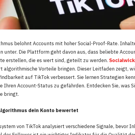
thmus belohnt Accounts mit hoher Social-Proof-Rate. Inhalt
n unter. Die Plattform geht davon aus, dass beliebte Accoun
e erstellen, die es wert sind, geteilt zu werden.
Socialwic
rt algorithmische Vorteile bringen. Dieser Leitfaden zeigt, w
indbarkeit auf TikTok verbessert. Sie lernen Strategien ken
ne Ihren Account-Status zu gefährden. Entdecken Sie, was Si
e bringt.
Algorithmus dein Konto bewertet
stem von TikTok analysiert verschiedene Signale, bevor I
 der Follower ist ein wichtiger Indikator für die Qualität d