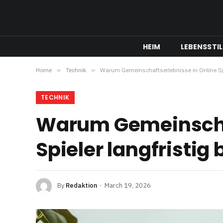
HEIM
LEBENSSTIL
Home
»
Technik
»
Warum Gemeinschaftserlebnisse in Online Spi
TECHNIK
Warum Gemeinschaf
Spieler langfristig
By
Redaktion
March 19, 2026