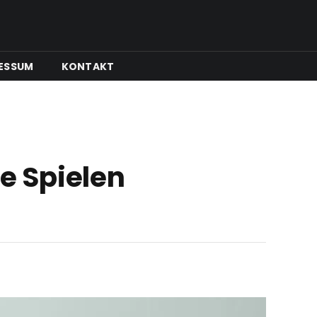
ESSUM
KONTAKT
e Spielen