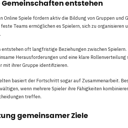
e Gemeinschaften entstehen
n Online Spiele fördern aktiv die Bildung von Gruppen und 
r feste Teams ermöglichen es Spielern, sich zu organisiere
.
 entstehen oft langfristige Beziehungen zwischen Spielern
insame Herausforderungen und eine klare Rollenverteilung 
r mit ihrer Gruppe identifizieren.
Welten basiert der Fortschritt sogar auf Zusammenarbeit. B
ewältigen, wenn mehrere Spieler ihre Fähigkeiten kombinie
cheidungen treffen.
tung gemeinsamer Ziele