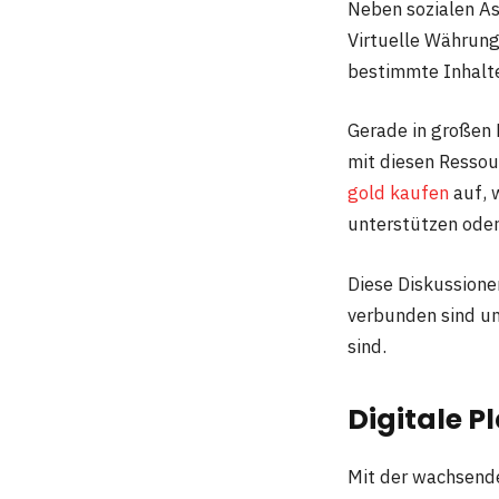
Neben sozialen Asp
Virtuelle Währung
bestimmte Inhalt
Gerade in großen 
mit diesen Resso
gold kaufen
auf, 
unterstützen oder
Diese Diskussione
verbunden sind un
sind.
Digitale 
Mit der wachsende