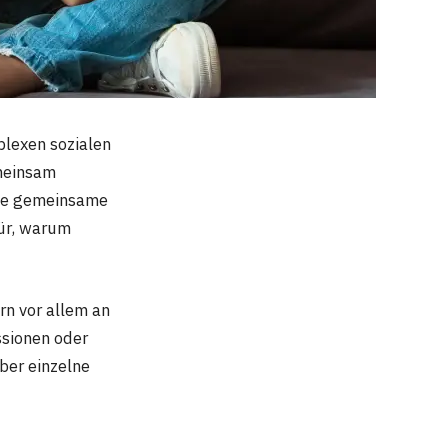
plexen sozialen
meinsam
ine gemeinsame
für, warum
ern vor allem an
ssionen oder
ber einzelne