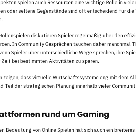
ekten spielen auch Ressourcen eine wichtige Rolle in vielen
en oder seltene Gegenstände sind oft entscheidend für die
e.
Rollenspielen diskutieren Spieler regelmäßig über den eff
urcen. In Community Gesprächen tauchen daher manchmal 
wenn Spieler über unterschiedliche Wege sprechen, ihre Spiel
 Zeit bei bestimmten Aktivitäten zu sparen.
n zeigen, dass virtuelle Wirtschaftssysteme eng mit dem All
d Teil der strategischen Planung innerhalb vieler Communi
Plattformen rund um Gaming
n Bedeutung von Online Spielen hat sich auch ein breiteres