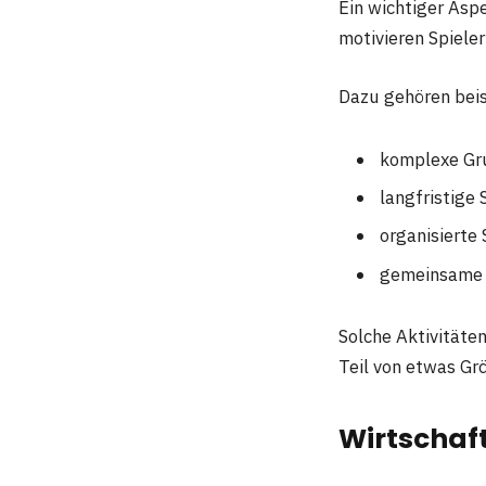
Ein wichtiger Asp
motivieren Spiele
Dazu gehören bei
komplexe Gr
langfristige
organisierte
gemeinsame S
Solche Aktivitäte
Teil von etwas Gr
Wirtschaft