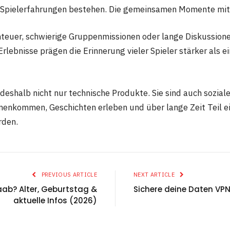
 Spielerfahrungen bestehen. Die gemeinsamen Momente mit 
teuer, schwierige Gruppenmissionen oder lange Diskussion
Erlebnisse prägen die Erinnerung vieler Spieler stärker als e
 deshalb nicht nur technische Produkte. Sie sind auch sozia
nkommen, Geschichten erleben und über lange Zeit Teil 
rden.
PREVIOUS ARTICLE
NEXT ARTICLE
Raab? Alter, Geburtstag &
Sichere deine Daten VP
aktuelle Infos (2026)