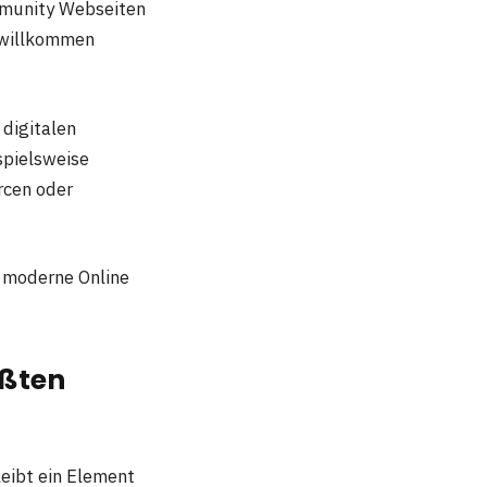
mmunity Webseiten
r willkommen
 digitalen
spielsweise
rcen oder
m moderne Online
ößten
eibt ein Element