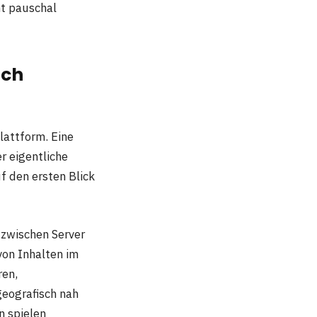
ht pauschal
ich
lattform. Eine
r eigentliche
f den ersten Blick
 zwischen Server
on Inhalten im
ren,
 geografisch nah
n spielen