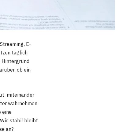
Streaming, E-
tzen täglich
m Hintergrund
arüber, ob ein
ut, miteinander
päter wahrnehmen.
 eine
Wie stabil bleibt
se an?