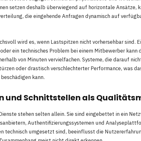
en setzen deshalb überwiegend auf horizontale Ansätze, k
tverteilung, die eingehende Anfragen dynamisch auf verfüg
svoll wird es, wenn Lastspitzen nicht vorhersehbar sind. Ei
ag oder ein technisches Problem bei einem Mitbewerber kann d
nerhalb von Minuten vervielfachen. Systeme, die darauf nicht
türzen oder drastisch verschlechterter Performance, was da
 beschädigen kann.
n und Schnittstellen als Qualität
ienste stehen selten allein. Sie sind eingebettet in ein Ne
sanbietern, Authentifizierungssystemen und Analyseplattf
en technisch umgesetzt sind, beeinflusst die Nutzererfahrun
Zusammenhang meist nicht direkt erkennen.