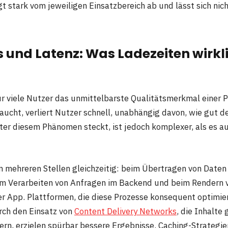
t stark vom jeweiligen Einsatzbereich ab und lässt sich nic
 und Latenz: Was Ladezeiten wirkl
ür viele Nutzer das unmittelbarste Qualitätsmerkmal einer P
raucht, verliert Nutzer schnell, unabhängig davon, wie gut de
nter diesem Phänomen steckt, ist jedoch komplexer, als es au
n mehreren Stellen gleichzeitig: beim Übertragen von Daten
m Verarbeiten von Anfragen im Backend und beim Rendern v
er App. Plattformen, die diese Prozesse konsequent optimie
rch den Einsatz von
Content Delivery Networks
, die Inhalte
ern, erzielen spürbar bessere Ergebnisse. Caching-Strategie