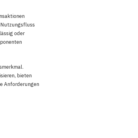
ansaktionen
n Nutzungsfluss
lässig oder
mponenten
tsmerkmal.
sieren, bieten
eue Anforderungen