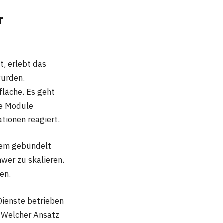
r
t, erlebt das
wurden.
fläche. Es geht
ie Module
ionen reagiert.
stem gebündelt
hwer zu skalieren.
zen.
Dienste betrieben
. Welcher Ansatz