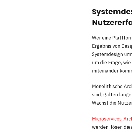
Systemdes
Nutzererf
Wer eine Plattfor
Ergebnis von Desi
Systemdesign umfa
um die Frage, wie
miteinander kommu
Monolithische Arc
sind, galten lange
Wächst die Nutzer
Microservices-Arc
werden, lösen die