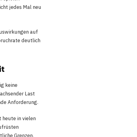
icht jedes Mal neu
Auswirkungen auf
ruchrate deutlich
it
ig keine
 wachsender Last
nde Anforderung.
 heute in vielen
ufrüsten
tliche Grenzen.