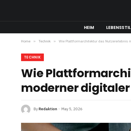
HEIM
LEBENSSTIL
Home
»
Technik
»
Wie Plattformarchitektur das Nutzererlebnis m
TECHNIK
Wie Plattformarchi
moderner digitaler
By
Redaktion
May 5, 2026