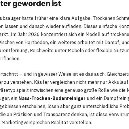
ter geworden ist
aubsauger hatte früher eine klare Aufgabe. Trockenen Sch
en lassen und danach wieder aufladen. Dieses einfache Kon
rkt. Im Jahr 2026 konzentriert sich ein Modell auf trockene
ischen von Hartböden, ein weiteres arbeitet mit Dampf, un
arentfernung, Reichweite unter Möbeln oder flexible Nutzu
rflächen.
rtschritt – und in gewisser Weise ist es das auch. Gleichzeit
r zu verstehen. Käufer vergleichen nicht mehr nur Akkulauf
rätetyp spielt inzwischen eine genauso große Rolle wie die 
ger, ein
Nass-Trocken-Bodenreiniger
und ein Dampfreinig
ebnissen erscheinen, lösen aber ganz unterschiedliche Pro
die an Präzision und Transparenz denken, ist diese Verwirrun
Marketingversprechen Realität verstellen.