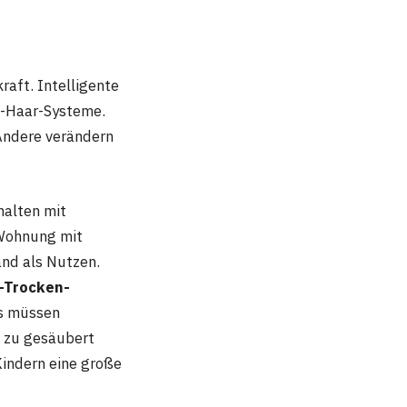
raft. Intelligente
i-Haar-Systeme.
 Andere verändern
halten mit
 Wohnung mit
and als Nutzen.
-Trocken-
ks müssen
d zu gesäubert
Kindern eine große