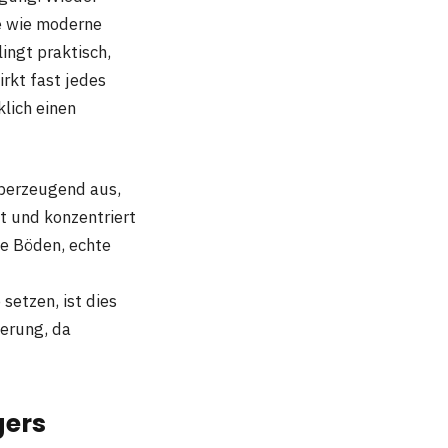
e wie moderne
ingt praktisch,
rkt fast jedes
klich einen
überzeugend aus,
it und konzentriert
te Böden, echte
setzen, ist dies
ierung, da
gers