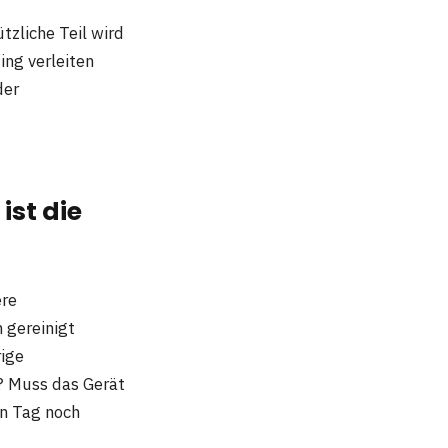
ützliche Teil wird
ing verleiten
der
ist die
ere
 gereinigt
ige
? Muss das Gerät
en Tag noch