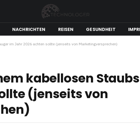
NACHRICHTEN
REISEN
GESUNDHEIT
IMPR
ger im Jahr 2026 achten sollte (jenseits von Marketingversprechen)
nem kabellosen Staub
llte (jenseits von
chen)