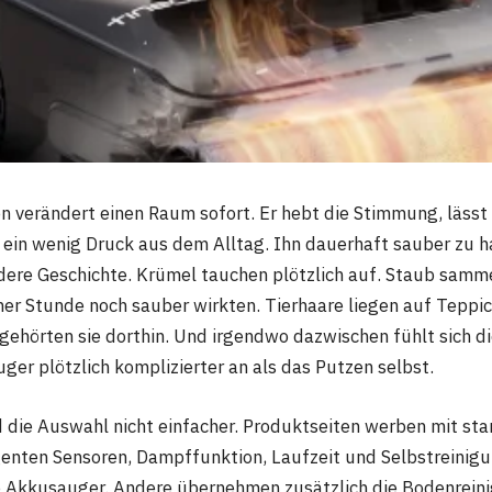
n verändert einen Raum sofort. Er hebt die Stimmung, lässt a
ein wenig Druck aus dem Alltag. Ihn dauerhaft sauber zu ha
ndere Geschichte. Krümel tauchen plötzlich auf. Staub samme
iner Stunde noch sauber wirkten. Tierhaare liegen auf Teppi
 gehörten sie dorthin. Und irgendwo dazwischen fühlt sich 
ger plötzlich komplizierter an als das Putzen selbst.
 die Auswahl nicht einfacher. Produktseiten werben mit st
igenten Sensoren, Dampffunktion, Laufzeit und Selbstreinigu
e Akkusauger. Andere übernehmen zusätzlich die Bodenrein