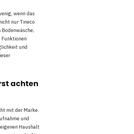
 wenig, wenn das
nicht nur Tineco
n Bodenwäsche,
 Funktionen
lichkeit und
ieser
rst achten
cht mit der Marke.
raufnahme und
 eigenen Haushalt