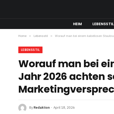
HEIM
LEBENSSTIL
Home
»
Lebensstil
»
Worauf man bei einem kabellosen Staubsau
LEBENSSTIL
Worauf man bei ei
Jahr 2026 achten so
Marketingverspre
By
Redaktion
April 18, 2026