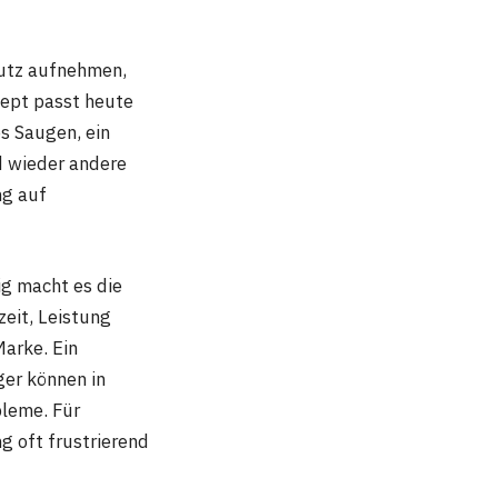
mutz aufnehmen,
zept passt heute
s Saugen, ein
d wieder andere
ng auf
ig macht es die
zeit, Leistung
Marke. Ein
er können in
bleme. Für
g oft frustrierend