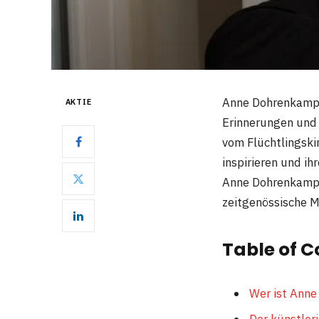
Anne Dohrenkamp 
AKTIE
Erinnerungen und 
vom Flüchtlingski
inspirieren und ih
Anne Dohrenkamp –
zeitgenössische M
Table of C
Wer ist Ann
Der künstle