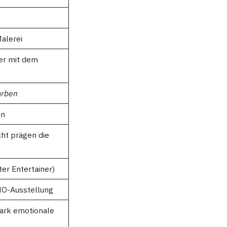
alerei
er mit dem
arben
en
ht prägen die
er Entertainer)
ENO-Ausstellung
stark emotionale