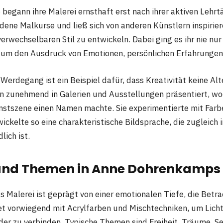
egann ihre Malerei ernsthaft erst nach ihrer aktiven Lehrtät
ene Malkurse und ließ sich von anderen Künstlern inspiriere
erwechselbaren Stil zu entwickeln. Dabei ging es ihr nie nu
m um den Ausdruck von Emotionen, persönlichen Erfahrunge
 Werdegang ist ein Beispiel dafür, dass Kreativität keine Al
 zunehmend in Galerien und Ausstellungen präsentiert, wod
stszene einen Namen machte. Sie experimentierte mit Farb
ckelte so eine charakteristische Bildsprache, die zugleich 
lich ist.
 und Themen in Anne Dohrenkamps
Malerei ist geprägt von einer emotionalen Tiefe, die Betra
tet vorwiegend mit Acrylfarben und Mischtechniken, um Licht
der zu verbinden. Typische Themen sind Freiheit, Träume, 