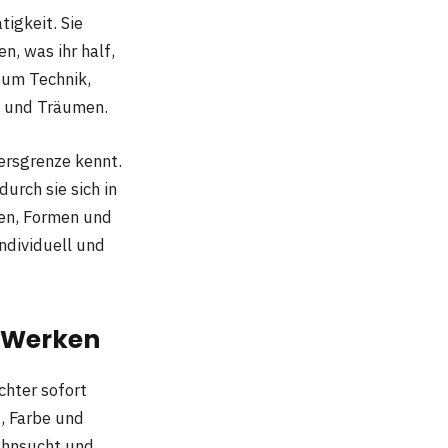
igkeit. Sie
n, was ihr half,
r um Technik,
n und Träumen.
tersgrenze kennt.
urch sie sich in
en, Formen und
individuell und
 Werken
chter sofort
, Farbe und
Sehnsucht und