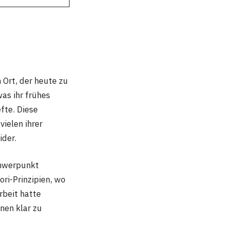
d
Ort, der heute zu
was ihr frühes
fte. Diese
ielen ihrer
ider.
chwerpunkt
ori-Prinzipien, wo
rbeit hatte
onen klar zu