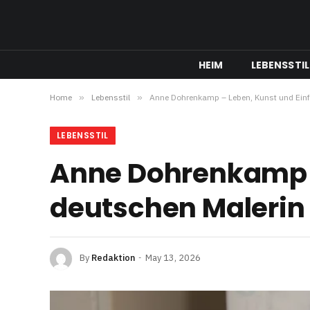
HEIM
LEBENSSTIL
Home
»
Lebensstil
»
Anne Dohrenkamp – Leben, Kunst und Einf
LEBENSSTIL
Anne Dohrenkamp –
deutschen Malerin
By
Redaktion
May 13, 2026