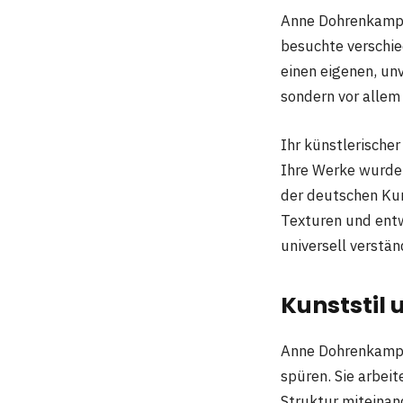
Anne Dohrenkamp b
besuchte verschied
einen eigenen, unv
sondern vor alle
Ihr künstlerischer
Ihre Werke wurden
der deutschen Kun
Texturen und entwi
universell verständ
Kunststil
Anne Dohrenkamps 
spüren. Sie arbei
Struktur miteinan