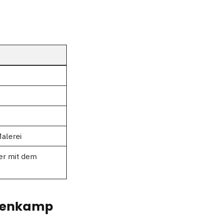
alerei
er mit dem
hrenkamp