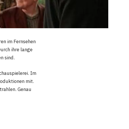
hren im Fernsehen
urch ihre lange
n sind.
chauspielerei. Im
roduktionen mit.
strahlen. Genau