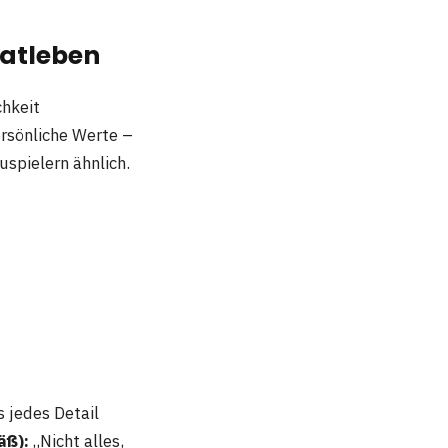
vatleben
chkeit
ersönliche Werte –
uspielern ähnlich.
 jedes Detail
äß):
„Nicht alles,