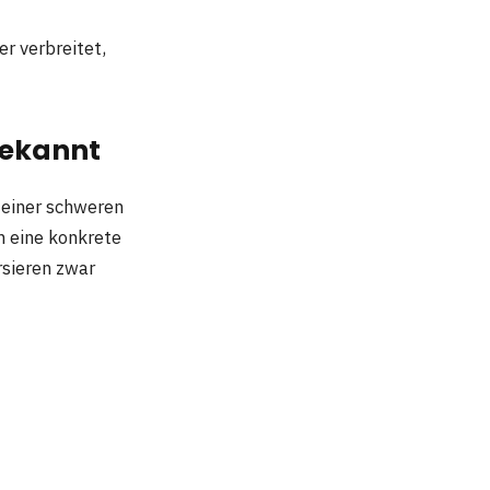
r verbreitet,
 bekannt
n einer schweren
n eine konkrete
rsieren zwar