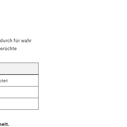
adurch für wahr
Gerüchte
ptet
heit.