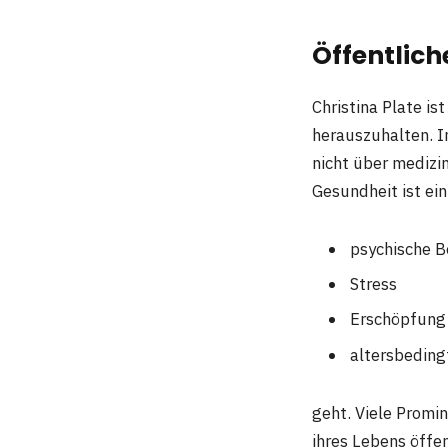
Öffentlic
Christina Plate is
herauszuhalten. In
nicht über medizi
Gesundheit ist ei
psychische 
Stress
Erschöpfung
altersbedin
geht. Viele Promi
ihres Lebens öffen