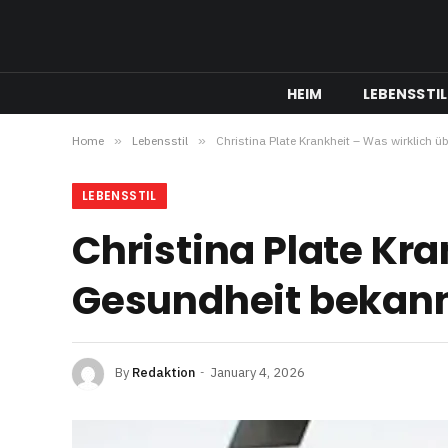
HEIM
LEBENSSTIL
Home
»
Lebensstil
»
Christina Plate Krankheit – Was wirklich ü
LEBENSSTIL
Christina Plate Kra
Gesundheit bekann
By
Redaktion
January 4, 2026