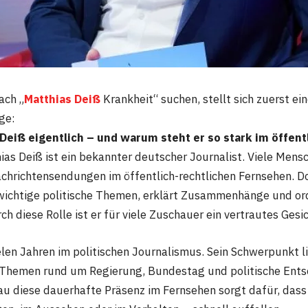
ach „
Matthias Deiß
Krankheit“ suchen, stellt sich zuerst ei
ge:
 Deiß eigentlich – und warum steht er so stark im öffent
as Deiß ist ein bekannter deutscher Journalist. Viele Mens
achrichtensendungen im öffentlich-rechtlichen Fernsehen. Do
wichtige politische Themen, erklärt Zusammenhänge und or
rch diese Rolle ist er für viele Zuschauer ein vertrautes Ges
ielen Jahren im politischen Journalismus. Sein Schwerpunkt l
o Themen rund um Regierung, Bundestag und politische Ents
u diese dauerhafte Präsenz im Fernsehen sorgt dafür, das