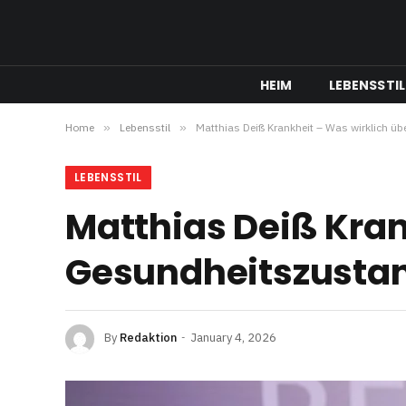
HEIM
LEBENSSTIL
Home
»
Lebensstil
»
Matthias Deiß Krankheit – Was wirklich ü
LEBENSSTIL
Matthias Deiß Kran
Gesundheitszustan
By
Redaktion
January 4, 2026