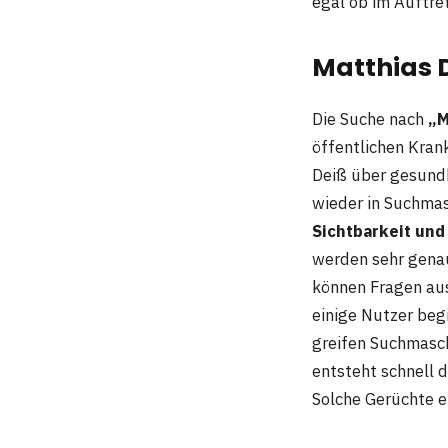
egal ob im Auftre
Matthias 
Die Suche nach
„M
öffentlichen Krank
Deiß über gesundh
wieder in Suchma
Sichtbarkeit und
werden sehr gena
können Fragen aus
einige Nutzer beg
greifen Suchmasch
entsteht schnell 
Solche Gerüchte e