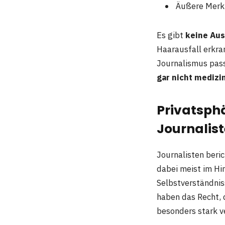
Äußere Merkm
Es gibt
keine Au
Haarausfall erkra
Journalismus pass
gar nicht medizi
Privatsph
Journalis
Journalisten beri
dabei meist im Hin
Selbstverständnis
haben das Recht, 
besonders stark ve