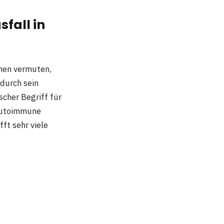
fall in
hen vermuten,
durch sein
scher Begriff für
 autoimmune
ft sehr viele