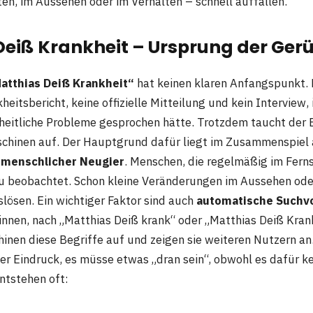
ten, im Aussehen oder im Verhalten – schnell auffallen.
Deiß Krankheit – Ursprung der Ger
atthias Deiß Krankheit“
hat keinen klaren Anfangspunkt. 
heitsbericht, keine offizielle Mitteilung und kein Interview
eitliche Probleme gesprochen hätte. Trotzdem taucht der 
schinen auf. Der Hauptgrund dafür liegt im Zusammenspiel
 menschlicher Neugier
. Menschen, die regelmäßig im Fern
u beobachtet. Schon kleine Veränderungen im Aussehen ode
lösen. Ein wichtiger Faktor sind auch
automatische Suchv
innen, nach „Matthias Deiß krank“ oder „Matthias Deiß Kran
inen diese Begriffe auf und zeigen sie weiteren Nutzern an
der Eindruck, es müsse etwas „dran sein“, obwohl es dafür ke
ntstehen oft: