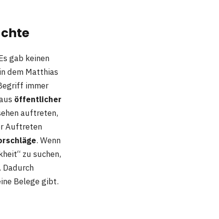
üchte
Es gab keinen
, in dem Matthias
Begriff immer
 aus
öffentlicher
sehen auftreten,
r Auftreten
orschläge
. Wenn
kheit“ zu suchen,
. Dadurch
ine Belege gibt.