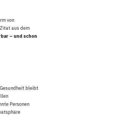
orm von
 Zitat aus dem
ärbar – und schon
 Gesundheit bleibt
llen
annte Personen
ivatsphäre