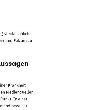
g steckt schlicht
er
und
Fakten
zu
 Aussagen
iner Krankheit
chen Medienquellen
Punkt. In einer
n jemand bewusst