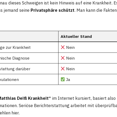
au dieses Schweigen ist kein Hinweis auf eine Krankheit. Es
ss jemand seine
Privatsphäre schützt
. Man kann die Fakten
Aktueller Stand
ge zur Krankheit
Nein
inische Diagnose
Nein
stattung darüber
Nein
kulationen
Ja
atthias Deiß Krankheit“
im Internet kursiert, basiert also
mationen. Seriöse Berichterstattung arbeitet mit überprüfb
hlen hier.