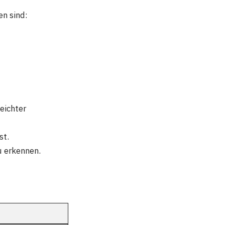
en sind:
eichter
st.
u erkennen.