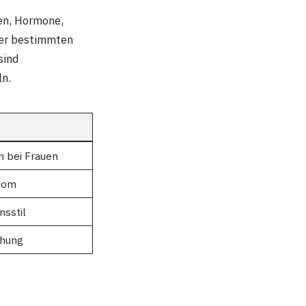
ren, Hormone,
der bestimmten
sind
ln.
n bei Frauen
inom
nsstil
chung