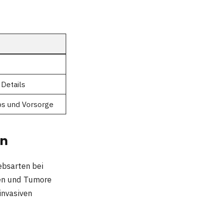
 Details
bs und Vorsorge
en
ebsarten bei
ilen und Tumore
invasiven