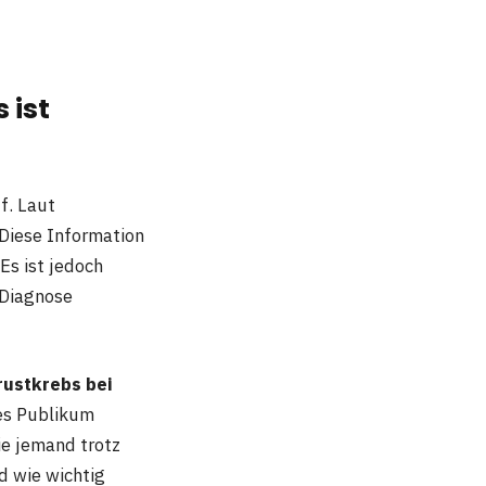
 ist
f. Laut
 Diese Information
Es ist jedoch
 Diagnose
rustkrebs bei
tes Publikum
ie jemand trotz
d wie wichtig