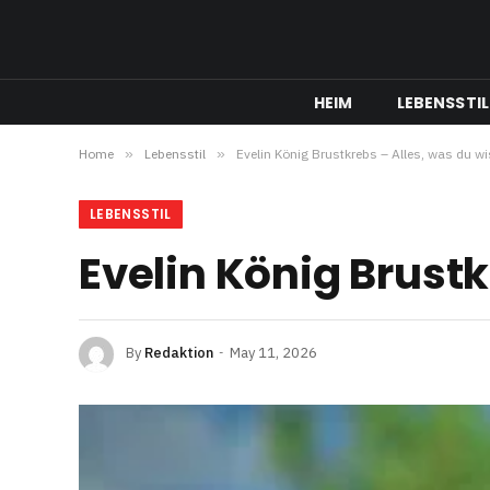
HEIM
LEBENSSTIL
Home
»
Lebensstil
»
Evelin König Brustkrebs – Alles, was du 
LEBENSSTIL
Evelin König Brust
By
Redaktion
May 11, 2026