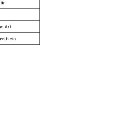
tin
e Art
usstsein