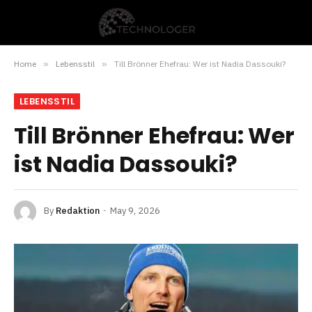
Home
»
Lebensstil
»
Till Brönner Ehefrau: Wer ist Nadia Dassouki?
LEBENSSTIL
Till Brönner Ehefrau: Wer
ist Nadia Dassouki?
By
Redaktion
May 9, 2026