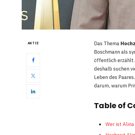
Das Thema
Hochz
AKTIE
Boschmann als sym
öffentlich erzähl
deshalb suchen vi
Leben des Paares.
darum, warum Priv
Table of C
Wer ist Alin
Hochzeit Ali