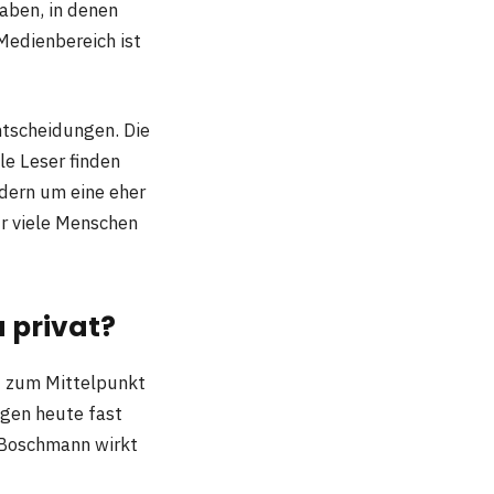
haben, in denen
Medienbereich ist
ntscheidungen. Die
le Leser finden
ndern um eine eher
r viele Menschen
 privat?
t zum Mittelpunkt
igen heute fast
l Boschmann wirkt