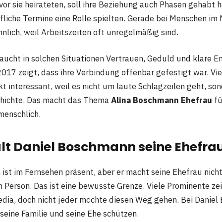
vor sie heirateten, soll ihre Beziehung auch Phasen gehabt 
liche Termine eine Rolle spielten. Gerade bei Menschen im 
nlich, weil Arbeitszeiten oft unregelmäßig sind.
aucht in solchen Situationen Vertrauen, Geduld und klare E
017 zeigt, dass ihre Verbindung offenbar gefestigt war. Vie
t interessant, weil es nicht um laute Schlagzeilen geht, so
chichte. Das macht das Thema
Alina Boschmann Ehefrau
fü
menschlich.
t Daniel Boschmann seine Ehefrau
ist im Fernsehen präsent, aber er macht seine Ehefrau nich
n Person. Das ist eine bewusste Grenze. Viele Prominente ze
Media, doch nicht jeder möchte diesen Weg gehen. Bei Danie
r seine Familie und seine Ehe schützen.