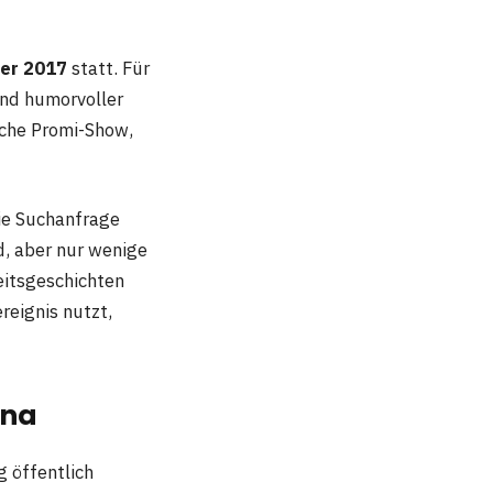
er 2017
statt. Für
und humorvoller
iche Promi-Show,
ie Suchanfrage
d, aber nur wenige
eitsgeschichten
reignis nutzt,
ina
g öffentlich