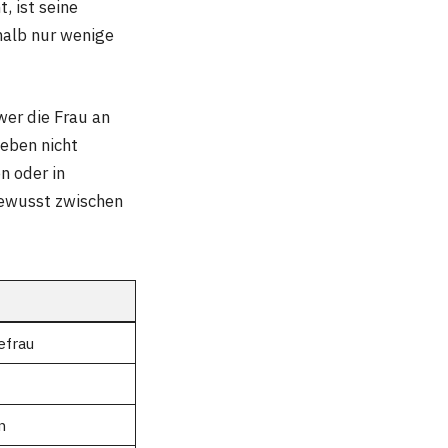
, ist seine
shalb nur wenige
wer die Frau an
Leben nicht
n oder in
bewusst zwischen
efrau
n