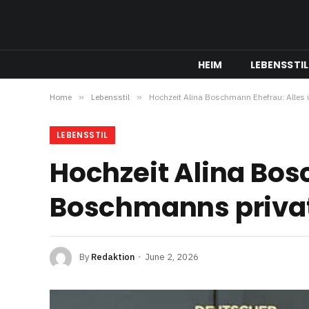
HEIM
LEBENSSTIL
Home
»
Lebensstil
»
Hochzeit Alina Boschmann Ehefrau: Alles 
LEBENSSTIL
Hochzeit Alina Bos
Boschmanns privat
By
Redaktion
June 2, 2026