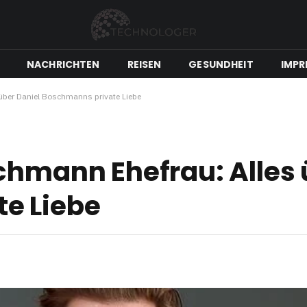
NACHRICHTEN
REISEN
GESUNDHEIT
IMPR
über Daniel Boschmanns private Liebe
chmann Ehefrau: Alles 
e Liebe