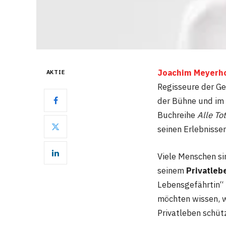
Joachim Meyerh
AKTIE
Regisseure der Ge
der Bühne und im
Buchreihe
Alle To
seinen Erlebnissen
Viele Menschen si
seinem
Privatleb
Lebensgefährtin“ 
möchten wissen, we
Privatleben schütz