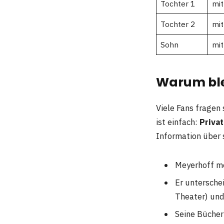
Tochter 1
mit
Tochter 2
mit
Sohn
mit
Warum ble
Viele Fans fragen
ist einfach:
Priva
Information über 
Meyerhoff mö
Er untersche
Theater) und 
Seine Bücher