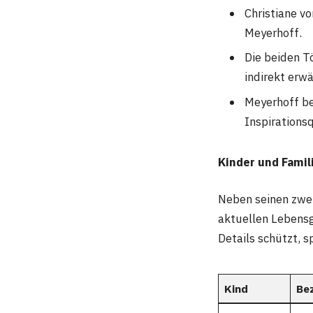
Christiane vo
Meyerhoff.
Die beiden T
indirekt erwä
Meyerhoff bes
Inspirationsq
Kinder und Famil
Neben seinen zwei
aktuellen Lebensg
Details schützt, s
Kind
Be