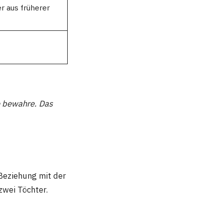
r aus früherer
ie bewahre. Das
 Beziehung mit der
zwei Töchter.