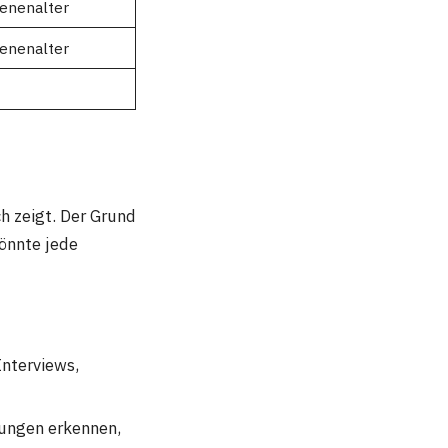
enenalter
enenalter
h zeigt. Der Grund
könnte jede
Interviews,
rungen erkennen,