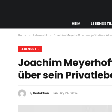
HEIM
LEBENSSTIL
Home
»
Lebensstil
»
Joachim Meyerhoff Lebensgefährtin – Alles
LEBENSSTIL
Joachim Meyerhoff 
über sein Privatleb
By
Redaktion
January 24, 2026