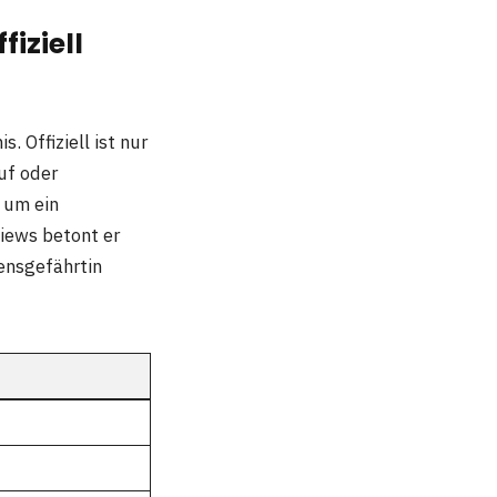
iziell
 Offiziell ist nur
uf oder
, um ein
views betont er
bensgefährtin