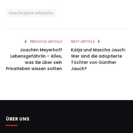
mascha jauch wikipedia
PREVIOUS ARTICLE
NEXT ARTICLE
Joachim Meyerhoff
Katja und Mascha Jauch:
Lebensgefährtin – Alles,
Wer sind die adoptierte
was Sie über sein
Töchter von Günther
Privatleben wissen sollten
Jauch?
ÜBER UNS